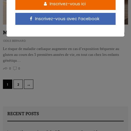
Inscrivez-vous ici
Inscrivez-vous avec Facebook
Maladie cœliaque: un lien avec l’exposition précoce au gluten
ODILE BERNARD
Le risque de maladie cœliaque augmente en cas d’exposition fréquente au
gluten au cours des 5 premières années de vie, en tout cas chez les enfants
génétiqu…
0
0
→
1
2
RECENT POSTS