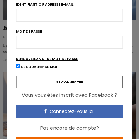
IDENTIFIANT OU ADRESSE E-MAIL
Japon : moins de riz, plus de pain et de cholestérol
MOT DE PASSE
NICOLAS GUGGENBÜHL
Le Japon est un des pays avec la cholestérolémie la plus basse au monde, tout
comme le taux de maladies cardiovasculaires (MCV). Mais depuis quelque …
RENOUVELEZ VOTRE MOT DE PASSE
0
0
SE SOUVENIR DE MOI
Vous vous êtes inscrit avec Facebook ?
Connectez-vous ici
Pas encore de compte?