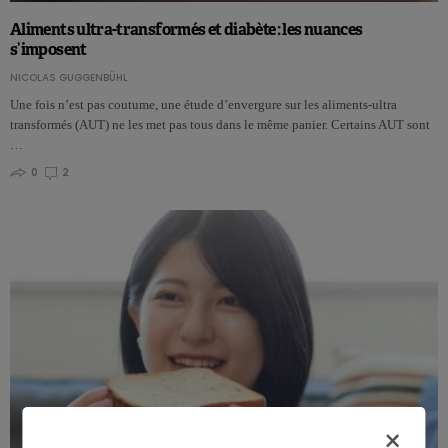
Aliments ultra-transformés et diabète : les nuances
s’imposent
NICOLAS GUGGENBÜHL
Une fois n’est pas coutume, une étude d’envergure sur les aliments-ultra
transformés (AUT) ne les met pas tous dans le même panier. Certains AUT sont
…
0
2
×