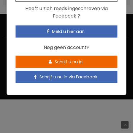
Heeft u zich reeds ingeschreven via
Facebook ?
Meld u hier aan
Nog geen account?
Schrijf u nu in
HOME
CONTACTEER ONS
GEBRUIKSVOORWAARDEN
Schrijf u nu in via Facebook
PRIVACYBELEID
Food In Action © 2022