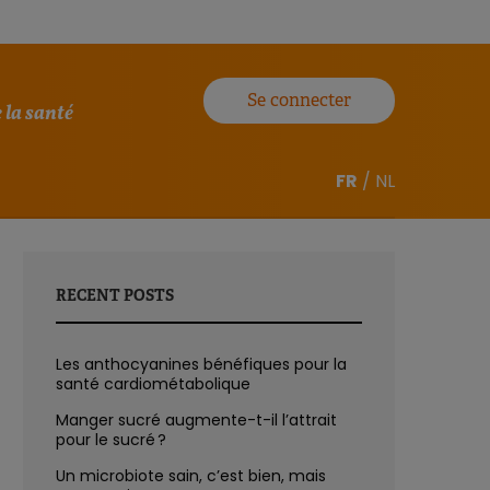
Se connecter
 la santé
FR
/
NL
RECENT POSTS
Les anthocyanines bénéfiques pour la
santé cardiométabolique
Manger sucré augmente-t-il l’attrait
pour le sucré ?
Un microbiote sain, c’est bien, mais