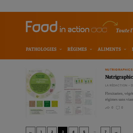
Toute l
PATHOLOGIES
RÉGIMES
ALIMENTS
NUTRIGRAPHICS
Nutrigraphics
LA RÉDACTION - D
Flexitarien, végé
régimes sans via
0
0
…
←
→
1
2
3
4
5
7