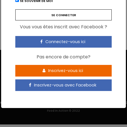
SE SOUVENIR DE MOI
Vous vous êtes inscrit avec Facebook ?
Connectez-vous ici
Pas encore de compte?
Inscrivez-vous ici
Inscrivez-vous avec Facebook
 M’INSCRIS
NOUS CONTACTER
MENTIONS LÉGALES
POLITIQUE DE 
Food In Action © 2022