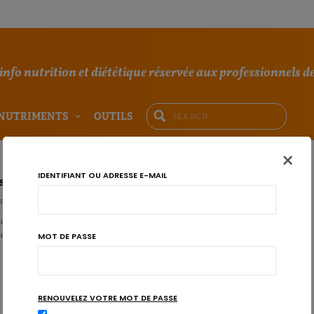
'info nutrition et diététique réservée aux professionnels de
NUTRIMENTS
OUTILS
×
IDENTIFIANT OU ADRESSE E-MAIL
: Retrouver l’équilibre avec les protéines végétales
E REDACTIE
tarien, végétalien… Comment s’y retrouver dans cette mode infinie de
nde ou produits animales? Téléchargez votre…
MOT DE PASSE
RENOUVELEZ VOTRE MOT DE PASSE