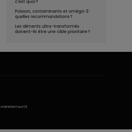
c’est quoi ?
Poisson, contaminants et oméga-3 :
quelles recommandations ?
Les aliments ultra-transformés
doivent-ils être une cible prioritaire ?
CONFIDENTIALITÉ