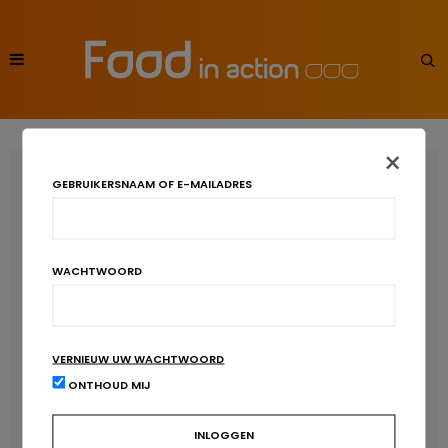
×
RECENT POSTS
GEBRUIKERSNAAM OF E-MAILADRES
Anthocyanen: gunstig voor de cardiometabole
gezondheid
WACHTWOORD
Verhoogt het eten van zoete voeding de trek in zoet?
Een gezonde darmmicrobiota is goed, maar wat is dat
eigenlijk?
VERNIEUW UW WACHTWOORD
Vis, verontreinigende stoffen en omega-3: wat zijn de
ONTHOUD MIJ
aanbevelingen?
Moeten ultrabewerkte voedingsmiddelen een prioritair
aandachtspunt zijn?