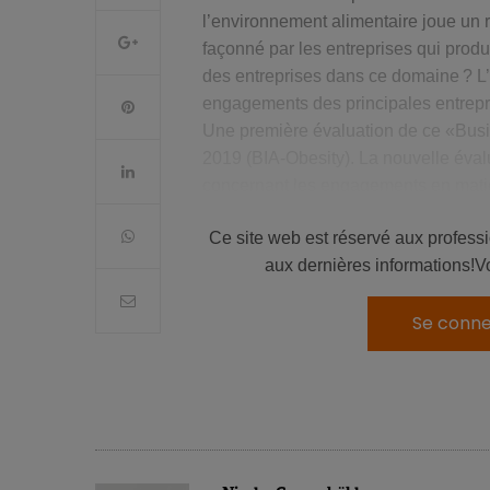
l’environnement alimentaire joue un 
façonné par les entreprises qui produi
des entreprises dans ce domaine ? L’
engagements des principales entrepris
Une première évaluation de ce «Busi
2019 (BIA-Obesity). La nouvelle évalu
concernant les engagements en matièr
porte sur 33 entreprises : fabricants
Ce site web est réservé aux profess
supermarchés et restauration rapide.
aux dernières informations!V
Se conne
À lire aussi :
Obésité : quel est son impact éco
BIA-Obesity : un environne
L’évaluation des engagements concern
(par ordre décroissant d’importance) :