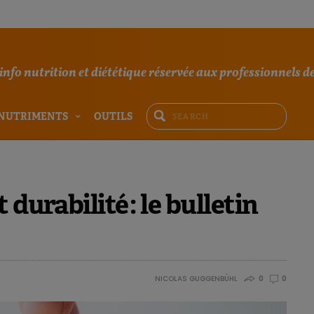
'info nutrition et diététique réservée aux professionnels de
NUTRIMENTS
OUTILS
durabilité : le bulletin
NICOLAS GUGGENBÜHL
0
0