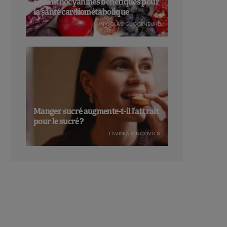
Les anthocyanines bénéfiques pour
la santé cardiométabolique
NICOLAS GUGGENBÜHL
Manger sucré augmente-t-il l’attrait
pour le sucré ?
LAVINIA SINCOVITS