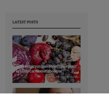
LATEST POSTS
Les anthocyanines bénéfiques pour
la santé cardiométabolique
NICOLAS GUGGENBÜHL