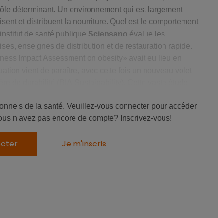
rôle déterminant. Un environnement qui est largement
sent et distribuent la nourriture. Quel est le comportement
institut de santé publique
Sciensano
évalue les
es, enseignes de distribution et de restauration rapide.
ness Impact Assessment on obesity» avait eu lieu en
ation vient de paraître, avec cette fois un nouveau volet
e de durabilité (BIA-Sustainability). Cette vaste étude
 d’aliments emballés, de boissons non alcoolisées,
ionnels de la santé. Veuillez-vous connecter pour accéder
ous n’avez pas encore de compte? Inscrivez-vous!
cter
Je m'inscris
nomique ?
ment alimentaire peu satisfaisant
ant l’alimentation saine porte sur 6 dimensions, qui sont
 (1) la
formulation
des produits et (2), la
promotion
des