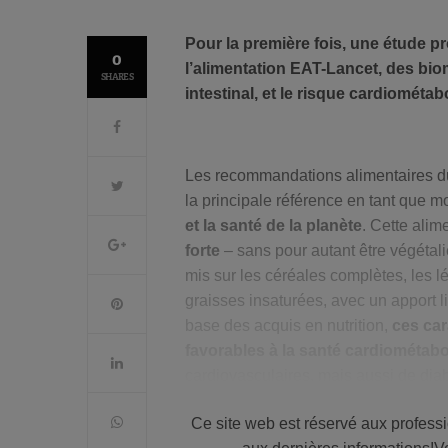
Pour la première fois, une étude pr
0
l’alimentation EAT-Lancet, des bi
SHARES
intestinal, et le risque cardiométab
Les recommandations alimentaires du
la principale référence en tant que m
et la santé de la planète
. Cette alim
forte
– sans pour autant être végétal
mis sur les céréales complètes, les lé
graisses insaturées, avec un apport l
base des acquis en nutrition,
ces ca
favorables à la santé cardiométab
cardiovasculaires, mais aussi de diab
beaucoup à découvrir sur les
biomar
Ce site web est réservé aux profess
principes EAT-Lancet.