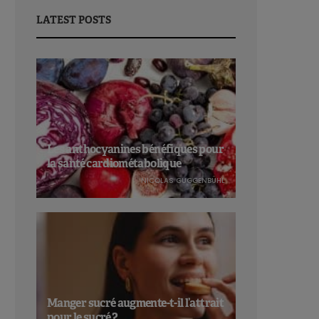
LATEST POSTS
Les anthocyanines bénéfiques pour
la santé cardiométabolique
NICOLAS GUGGENBÜHL
Manger sucré augmente-t-il l’attrait
pour le sucré ?