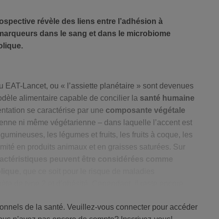
ospective révèle des liens entre l’adhésion à
omarqueurs dans le sang et dans le microbiome
olique.
 EAT-Lancet, ou « l’assiette planétaire » sont devenues
odèle alimentaire capable de concilier la
santé humaine
entation se caractérise par une
composante végétale
ienne ni même végétarienne – dans laquelle l’accent est
gumineuses, les légumes et fruits, les fruits à coque, les
imité en produits animaux et en graisses saturées. Sur
ractéristiques peuvent être considérées comme
olique
, que ce soit pour le risque de maladies
ète de type 2 et d’obésité. Cependant, il reste encore
queurs
et les
mécanismes
sous-jacents associés aux
ionnels de la santé. Veuillez-vous connecter pour accéder