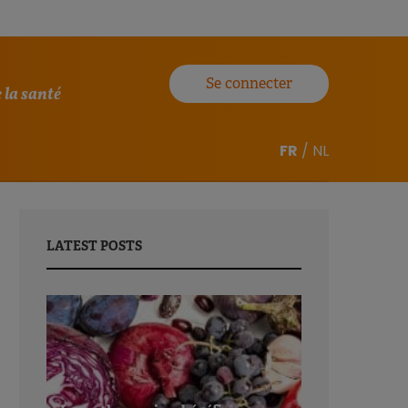
Se connecter
 la santé
FR
/
NL
LATEST POSTS