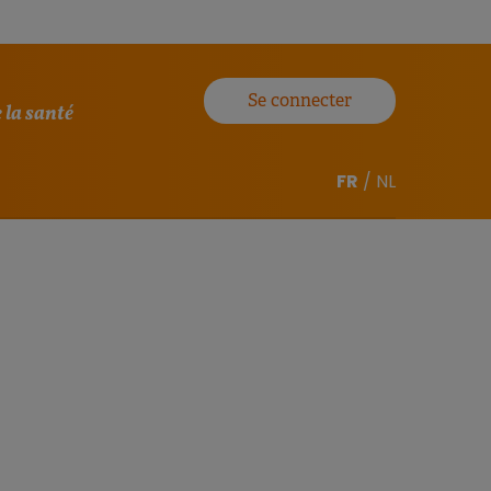
Se connecter
 la santé
FR
/
NL