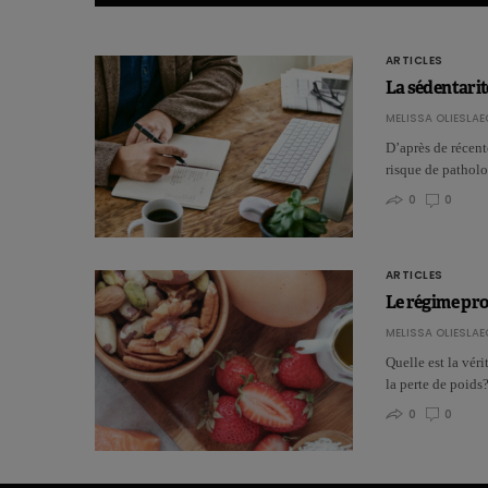
ARTICLES
La sédentarité
MELISSA OLIESLAE
D’après de récente
risque de pathol
0
0
ARTICLES
Le régime pro
MELISSA OLIESLAE
Quelle est la véri
la perte de poid
0
0