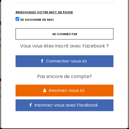
RENOUVELEZ VOTRE MOT DE PASSE
SE SOUVENIR DE MOI
 est-elle la nouvelle cigarette?
GER
s études, la sédentarité croissante, à partir de 8h par jour, augmente le
Vous vous êtes inscrit avec Facebook ?
ogies (chroniques) et diminue l’espérance de vie…
Connectez-vous ici
Pas encore de compte?
téiné, aussi efficace que le régime pauvre en glucides?
GER
Inscrivez-vous ici
té sur les régimes protéinés et les régimes pauvres en glucides, prônés pour
s? À la Journée d’Étude du Printemps du VBVD&…
Inscrivez-vous avec Facebook