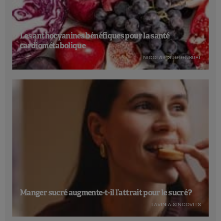
Les anthocyanines bénéfiques pour la santé
cardiométabolique
NICOLAS GUGGENBÜHL
Manger sucré augmente-t-il l’attrait pour le sucré ?
LAVINIA SINCOVITS