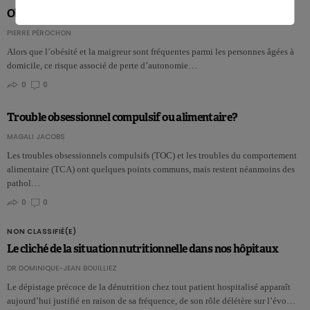
Obésité chez les seniors: double risque de perte d’autonomie
PIERRE PÉROCHON
Alors que l’obésité et la maigreur sont fréquentes parmi les personnes âgées à
domicile, ce risque associé de perte d’autonomie…
0
0
Trouble obsessionnel compulsif ou alimentaire?
MAGALI JACOBS
Les troubles obsessionnels compulsifs (TOC) et les troubles du comportement
alimentaire (TCA) ont quelques points communs, mais restent néanmoins des
pathol…
0
0
NON CLASSIFIÉ(E)
Le cliché de la situation nutritionnelle dans nos hôpitaux
DR DOMINIQUE-JEAN BOUILLIEZ
Le dépistage précoce de la dénutrition chez tout patient hospitalisé apparaît
aujourd’hui justifié en raison de sa fréquence, de son rôle délétère sur l’évo…