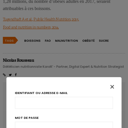
1,28 millions, du nombre d’obèses adultes en 2017, seraient
attribuables à ces boissons.
Tugendhaft A et al., Public Health Nutrition, 2015.
Food and nutrition in numbers, 2014.
TAGS
BOISSONS
FAO
MALNUTRITION
OBÉSITÉ
SUCRE
Nicolas Rousseau
Diététicien nutritionniste Karott' - Partner, Digital Expert & Nutrition Strategist
×
ARTICLE PRÉCÉDENT
IDENTIFIANT OU ADRESSE E-MAIL
Pas d’effet insulinotrope pour les produits laitiers
maigres
ARTICLE SUIVANT
MOT DE PASSE
Thé vert: à consommer avec modération?