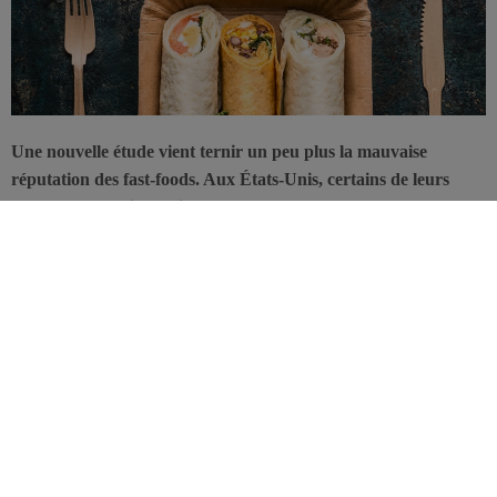
Une nouvelle étude vient ternir un peu plus la mauvaise
réputation des fast-foods. Aux États-Unis, certains de leurs
emballages contiendraient en effet des composés fluorés
toxiques susceptibles de se retrouver dans les aliments.
Cette étude porte sur le dosage des composés fluorés per- et
polyfluoroalkyl (PFASs), utilisés entre autres pour rendre les
emballages imperméables à la graisse. L’exposition humaine aux
PFASs à longues chaînes a été associée à de nombreux problèmes
de santé. L’exposition à ces composés fluorés est notamment
provoquée par leur migration des emballages vers les aliments. Les
enfants sont particulièrement exposés, d’autant plus qu’un tiers des
enfants américains mangent quotidiennement au fast-food. Ces