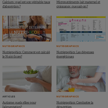
Calcium : quel est son véritable taux
Micronutriments, lait maternel et
d’absorption ?
croissance : que sait-on ?
NUTRIGRAPHICS
NUTRIGRAPHICS
Nutrigraphics: Comment est calculé
Nutrigraphics: Les dépenses
le Nutri-Score?
énergétiques
ARTICLES
NUTRIGRAPHICS
Autisme: quels rôles pour
Nutrigraphics: Combattre la
l’alimentation?
dénutrition