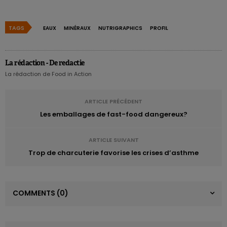
TAGS
EAUX
MINÉRAUX
NUTRIGRAPHICS
PROFIL
La rédaction - De redactie
La rédaction de Food in Action
ARTICLE PRÉCÉDENT
Les emballages de fast-food dangereux?
ARTICLE SUIVANT
Trop de charcuterie favorise les crises d’asthme
COMMENTS
(0)