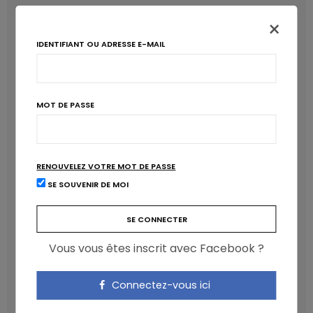
LATEST POSTS
×
IDENTIFIANT OU ADRESSE E-MAIL
MOT DE PASSE
RENOUVELEZ VOTRE MOT DE PASSE
SE SOUVENIR DE MOI
Les anthocyanines bénéfiques pour la santé
cardiométabolique
NICOLAS GUGGENBÜHL
Vous vous êtes inscrit avec Facebook ?
Connectez-vous ici