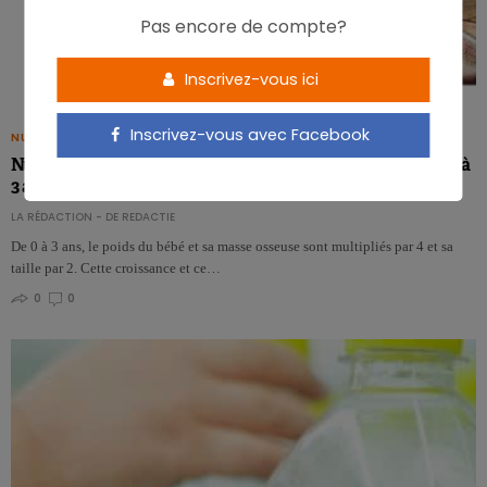
Pas encore de compte?
Inscrivez-vous ici
Inscrivez-vous avec Facebook
NUTRIGRAPHICS
Nutrigraphics: Les vitamines et minéraux chez l’enfant de 0 à
3 ans
LA RÉDACTION - DE REDACTIE
De 0 à 3 ans, le poids du bébé et sa masse osseuse sont multipliés par 4 et sa
taille par 2. Cette croissance et ce…
0
0