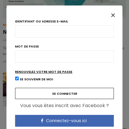
×
IDENTIFIANT OU ADRESSE E-MAIL
NUTRIGRAPHICS
Nutrigraphics: Eaux & minéraux, une question de profil
LA RÉDACTION - DE REDACTIE
MOT DE PASSE
Téléchargez votre Nutrigraphics sur les eaux et les minéraux. Celle-ci contient
toutes les informations sur…
0
0
RENOUVELEZ VOTRE MOT DE PASSE
SE SOUVENIR DE MOI
Vous vous êtes inscrit avec Facebook ?
Connectez-vous ici