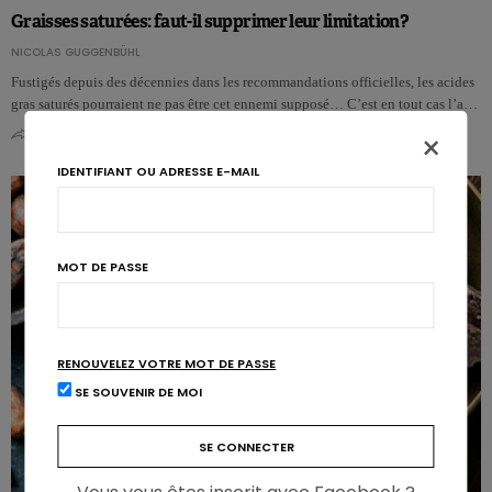
Graisses saturées: faut-il supprimer leur limitation?
NICOLAS GUGGENBÜHL
Fustigés depuis des décennies dans les recommandations officielles, les acides
gras saturés pourraient ne pas être cet ennemi supposé… C’est en tout cas l’a…
0
1
×
IDENTIFIANT OU ADRESSE E-MAIL
MOT DE PASSE
RENOUVELEZ VOTRE MOT DE PASSE
SE SOUVENIR DE MOI