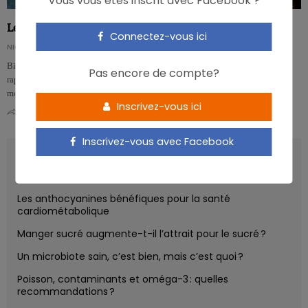
Vous vous êtes inscrit avec Facebook ?
Le chocolat noir associé à moins de symptômes dépressifs
Connectez-vous ici
NICOLAS GUGGENBÜHL
Bien qu’il faille interpréter ces résultats avec prudence, une nouvelle étude
Pas encore de compte?
rapporte que la consommation de chocolat noir est associée à un risque
moindre…
Inscrivez-vous ici
0
0
Inscrivez-vous avec Facebook
RECENT POSTS
Les anthocyanines bénéfiques pour la santé
cardiométabolique
Manger sucré augmente-t-il l’attrait pour le sucré ?
Un microbiote sain, c’est bien, mais c’est quoi ?
Poisson, contaminants et oméga-3 : quelles
recommandations ?