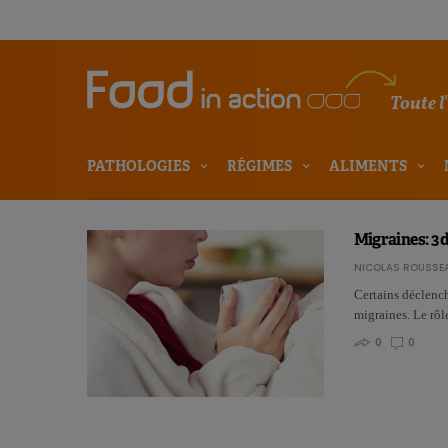
Toute l
PATHOLOGIES
RÉGIMES
ALIMENTS
Migraines: 3 
NICOLAS ROUSSE
Certains déclench
migraines. Le rôl
0
0