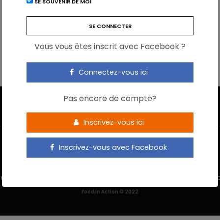
SE SOUVENIR DE MOI
Vous vous êtes inscrit avec Facebook ?
Connectez-vous ici
Pas encore de compte?
Inscrivez-vous ici
Inscrivez-vous avec Facebook
 M’INSCRIS
NOUS CONTACTER
MENTIONS LÉGALES
POLITIQUE DE 
Food In Action © 2022