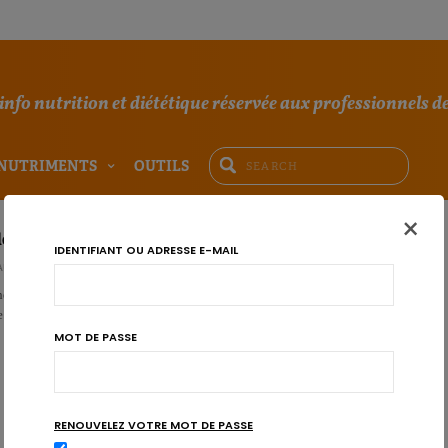
'info nutrition et diététique réservée aux professionnels de
NUTRIMENTS
OUTILS
×
doses de caféine peuvent les déclencher
IDENTIFIANT OU ADRESSE E-MAIL
AU
eurs, tels que le manque de sommeil, peuvent augmenter le risque de
e de la caféine est plus complexe. Elle peut engendrer…
MOT DE PASSE
RENOUVELEZ VOTRE MOT DE PASSE