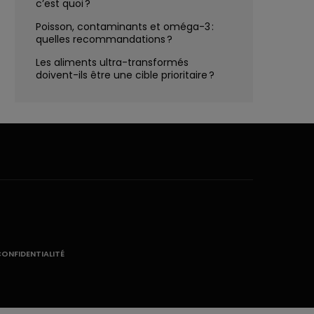
c’est quoi ?
Poisson, contaminants et oméga-3 :
quelles recommandations ?
Les aliments ultra-transformés
doivent-ils être une cible prioritaire ?
CONFIDENTIALITÉ