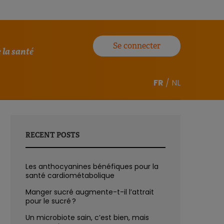
Se connecter
 la santé
FR
/
NL
RECENT POSTS
Les anthocyanines bénéfiques pour la
santé cardiométabolique
Manger sucré augmente-t-il l’attrait
pour le sucré ?
Un microbiote sain, c’est bien, mais