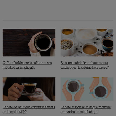
migraine (un
niveau de sécurité
est cependant défini par
l’EFSA). Mais selon les auteurs,
le choix de la boisson
est certainement déterminant
. Des recherches
complémentaires sont nécessaires pour confirmer ces
résultats, mais il s’agit d’une première étape importante
dans l’identification des causes de la maladie.
Tous nos articles sur les
effets de la caféine
Café et Parkinson : la caféine et ses
Boissons caféinées et battements
métabolites impliqués
cardiaques : la caféine hors cause ?
Mostofsky E. et al., The American Journal of Medicine, 2019.
La caféine peut-elle contrer les effets
Le café associé à un risque moindre
de la malbouffe?
de syndrome métabolique