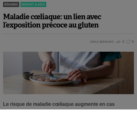
RÉGIMES
ENFANT & ADO
Maladie cœliaque: un lien avec
l’exposition précoce au gluten
ODILE BERNARD
0
0
Le risque de maladie cœliaque augmente en cas
d’exposition fréquente au gluten au cours des 5
premières années de vie, en tout cas chez les enfants
génétiquement prédisposés. C’est ce qu’il ressort d’une
récente étude à grande échelle.