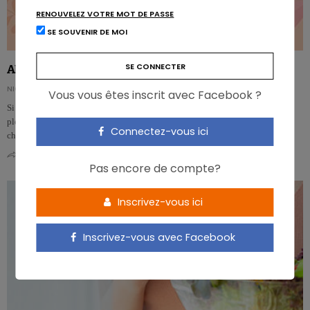
RENOUVELEZ VOTRE MOT DE PASSE
SE SOUVENIR DE MOI
Alternatives végétales: éviter la malbouffe
NICOLAS ROUSSEAU
Vous vous êtes inscrit avec Facebook ?
Si l’alimentation végétale et les alternatives végétales sont aujourd’hui
plébiscitées dans les recommandations nationales, il convient de peser ses
Connectez-vous ici
choix. …
0
0
Pas encore de compte?
Inscrivez-vous ici
Inscrivez-vous avec Facebook