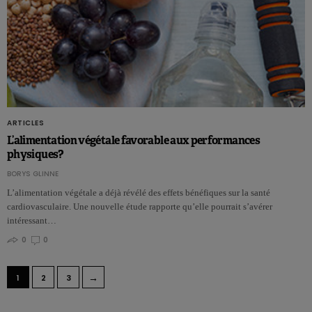
ARTICLES
L’alimentation végétale favorable aux performances
physiques?
BORYS GLINNE
L’alimentation végétale a déjà révélé des effets bénéfiques sur la santé
cardiovasculaire. Une nouvelle étude rapporte qu’elle pourrait s’avérer
intéressant…
0
0
→
1
2
3