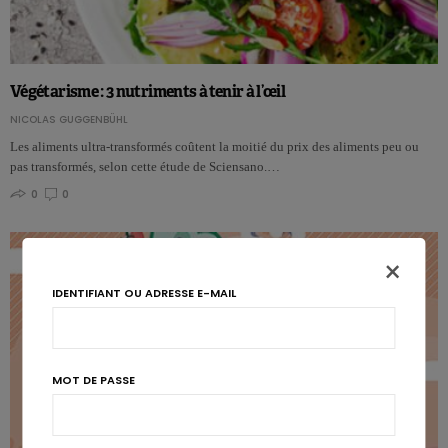
Végétarisme : 3 nutriments à tenir à l’œil
NICOLAS GUGGENBÜHL
Les aliments ultra-transformés coûtent la moitié du prix des aliments peu ou
pas transformés, selon cette étude de Sciensano.…
0
0
×
IDENTIFIANT OU ADRESSE E-MAIL
MOT DE PASSE