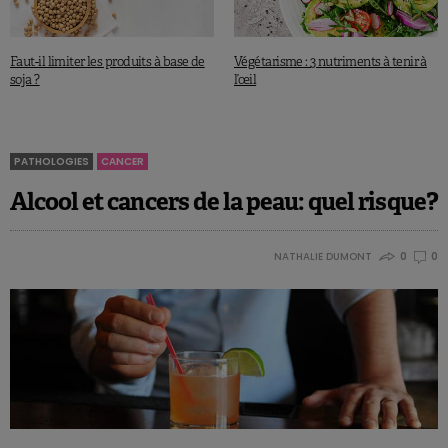
Faut-il limiter les produits à base de
Végétarisme : 3 nutriments à tenir à
soja ?
l’œil
PATHOLOGIES
CANCER
Alcool et cancers de la peau: quel risque?
NATHALIE DUMONT
0
0