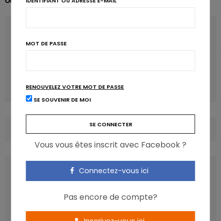
Odile Bernard
IDENTIFIANT OU ADRESSE E-MAIL
ARTICLE PRÉCÉDENT
Alcool et cancers de la peau: quel risque?
MOT DE PASSE
ARTICLE SUIVANT
Nutrigraphics: Retrouver l’équilibre avec les protéines
RENOUVELEZ VOTRE MOT DE PASSE
végétales
SE SOUVENIR DE MOI
COMMENTS
(0)
Vous vous êtes inscrit avec Facebook ?
LATEST POSTS
Connectez-vous ici
Pas encore de compte?
Inscrivez-vous ici