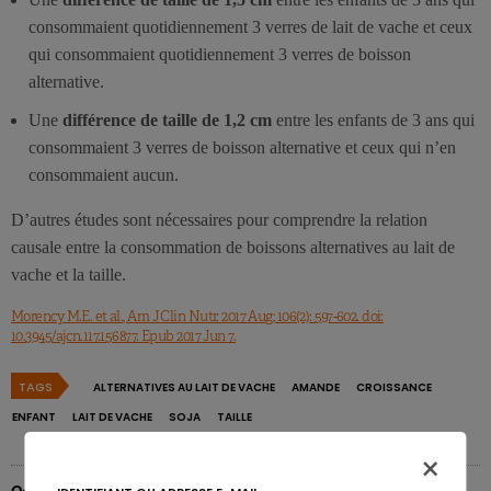
consommaient quotidiennement 3 verres de lait de vache et ceux
qui consommaient quotidiennement 3 verres de boisson
alternative.
Une
différence de taille de 1,2 cm
entre les enfants de 3 ans qui
consommaient 3 verres de boisson alternative et ceux qui n’en
consommaient aucun.
D’autres études sont nécessaires pour comprendre la relation
causale entre la consommation de boissons alternatives au lait de
vache et la taille.
Morency M.E. et al., Am J Clin Nutr. 2017 Aug; 106(2): 597-602. doi:
10.3945/ajcn.117.156877. Epub 2017 Jun 7.
TAGS
ALTERNATIVES AU LAIT DE VACHE
AMANDE
CROISSANCE
ENFANT
LAIT DE VACHE
SOJA
TAILLE
×