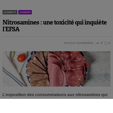
ALIMENTS
VIANDES
Nitrosamines : une toxicité qui inquiète
l’EFSA
NICOLAS GUGGENBÜHL
0
0
L’exposition des consommateurs aux nitrosamines qui
se forment lors de la préparation des denrées ou des
traitements pose un problème de santé pour toutes les