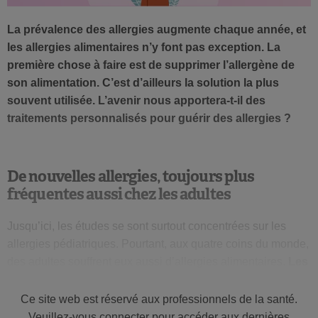
La prévalence des allergies augmente chaque année, et
les allergies alimentaires n’y font pas exception. La
première chose à faire est de supprimer l’allergène de
son alimentation. C’est d’ailleurs la solution la plus
souvent utilisée. L’avenir nous apportera-t-il des
traitements personnalisés pour guérir des allergies ?
De nouvelles allergies, toujours plus
fréquentes aussi chez les adultes
Jusqu’ici, les études se sont surtout concentrées sur les
allergies pédiatriques. Pourtant, aux quatre coins du monde,
des adultes souffrent eux aussi d’allergies alimentaires.
Les
allergies peuvent apparaître pendant la petite enfance et
persister à l’âge adulte. Mais il est de plus en plus
Ce site web est réservé aux professionnels de la santé.
fréquent que les patients développent des nouvelles
Veuillez-vous connecter pour accéder aux dernières