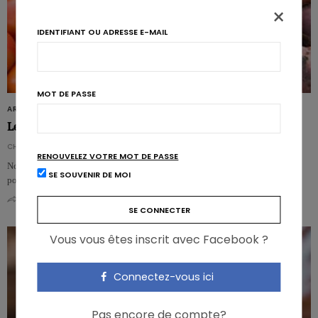
×
IDENTIFIANT OU ADRESSE E-MAIL
MOT DE PASSE
ARTICLES
Le régime climatarien: une tendance qui gagne en popularité
CHARLOTTE BAECKE
RENOUVELEZ VOTRE MOT DE PASSE
Nous sommes de plus en plus nombreux à adapter nos habitudes alimentaires
SE SOUVENIR DE MOI
pour réduire notre empreinte écologique. Après le flexitarisme, le régime…
0
0
Vous vous êtes inscrit avec Facebook ?
Connectez-vous ici
Pas encore de compte?