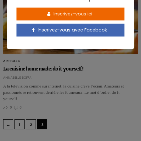
Inscrivez-vous ici
Inscrivez-vous avec Facebook
ARTICLES
La cuisine home made: do it yourself!
ANNABELLE BOFFA
À la télévision comme sur internet, la cuisine crève l’écran. Amateurs et
passionnés se retrouvent derrière les fourneaux. Le mot d’ordre: do it
yourself…
0
0
←
1
2
3