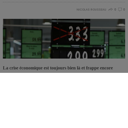
NICOLAS ROUSSEAU
0
0
La crise économique est toujours bien là et frappe encore
sévèrement de nombreux fabricants alimentaires européens.
Un des signes étonnants de cette situation est l’échec global du
marché des promotions alimentaires: les consommateurs vont
désormais à l’essentiel.