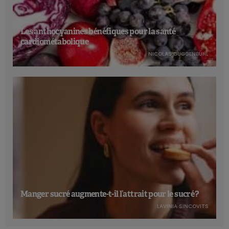
Les anthocyanines bénéfiques pour la santé
cardiométabolique
NICOLAS GUGGENBÜHL
Manger sucré augmente-t-il l’attrait pour le sucré ?
LAVINIA SINCOVITS