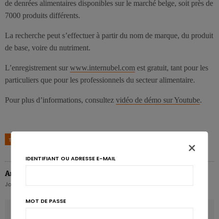
de denrées alimentaires disponibles sur le marché belge, soit près de
7000 produits différents.
La recherche peut s’effectuer à partir du nom de marque, du produit
de base, voire du nutriment.
L’enregistrement sur
www.internubel.com
est gratuit, tant pour les
particuliers que pour les professionnels du secteur alimentaire.
Pour plus d’informations, consultez
vidéo de démo sur Youtube
.
TAGS
BASE DE DONNÉES
MARQUES
NUBEL
×
IDENTIFIANT OU ADRESSE E-MAIL
Annabelle Boffa
Journaliste Karott' - Media Coordinator & Food writer
MOT DE PASSE
ARTICLE PRÉCÉDENT