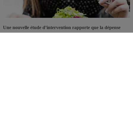
Une nouvelle étude d’intervention rapporte que la dépense
énergétique est d’autant plus élevée que la part des glucides
dans le régime est faible. Les implications à long terme doivent
cependant encore être précisées.
Le régime
pauvre en glucides
fait régulièrement parler de lui. La
réduction des glucides, par son effet sur le
rapport
insuline/glucagon
, pourrait aider au maintien de la perte de poids,
en augmentant la dépense énergétique et en réduisant la faim. Des
cette nouvelle étude, 164 personnes avec BMI > 25 ont été mis au
régime pendant 12 semaines pour perdre 12% de leur poids
corporel. Après quoi, ils ont été répartis en trois groupes selon la
proportion de glucides dans leur alimentation: 20%, 40% ou 60%
de l’énergie. La teneur en protéines était fixée à 20% de l’énergie
dans les 3 groupes.