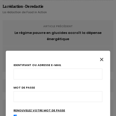
La rédaction - De redactie
La rédaction de Food in Action
ARTICLE PRÉCÉDENT
Le régime pauvre en glucides accroît la dépense
énergétique
ARTICLE SUIVANT
×
Les probiotiques peuvent réduire l’usage des
antibiotiques
IDENTIFIANT OU ADRESSE E-MAIL
COMMENTS
(0)
MOT DE PASSE
LATEST POSTS
RENOUVELEZ VOTRE MOT DE PASSE