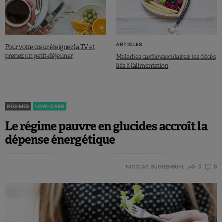
ARTICLES
Pour votre cœur, éteignez la TV et
prenez un petit-déjeuner
Maladies cardiovasculaires: les décès
liés à l’alimentation
RÉGIMES
LOW-CARB
Le régime pauvre en glucides accroît la
dépense énergétique
NICOLAS GUGGENBÜHL
0
0