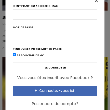
×
IDENTIFIANT OU ADRESSE E-MAIL
Brûleurs de graisse: souvent inefficaces, parfois dangereux
NICOLAS GUGGENBÜHL
MOT DE PASSE
Une action d’ampleur menée par Interpol et Europol dans 10 États membres a
conduit à une saisie record de 2,4-Dinitrophénol, un toxique vendu
principalement…
0
0
RENOUVELEZ VOTRE MOT DE PASSE
SE SOUVENIR DE MOI
Vous vous êtes inscrit avec Facebook ?
Connectez-vous ici
Pas encore de compte?