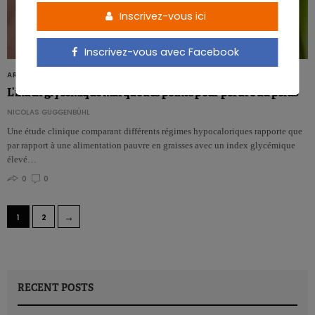
Inscrivez-vous ici
Inscrivez-vous avec Facebook
ARTICLES
L’index glycémique marque des points pour perdre du poids
NICOLAS GUGGENBÜHL
Une étude clinique comparant différents régimes hypocaloriques rapporte que
par rapport à une alimentation pauvre en graisses avec un index glycémique
élevé…
0
0
→
1
2
RECENT POSTS