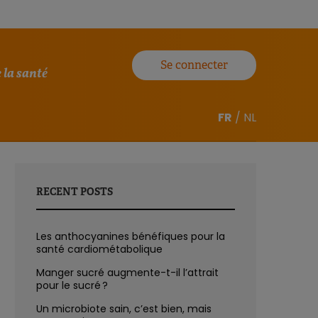
Se connecter
 la santé
FR
/
NL
RECENT POSTS
Les anthocyanines bénéfiques pour la
santé cardiométabolique
Manger sucré augmente-t-il l’attrait
pour le sucré ?
Un microbiote sain, c’est bien, mais