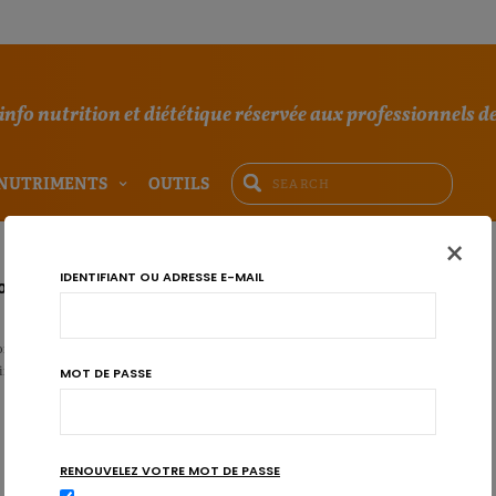
'info nutrition et diététique réservée aux professionnels de
NUTRIMENTS
OUTILS
×
IDENTIFIANT OU ADRESSE E-MAIL
onnels: aussi utiles pour le personnel soignant
onnels se déclinant sous toutes les formes et toutes les couleurs sont
inciter…
MOT DE PASSE
RENOUVELEZ VOTRE MOT DE PASSE