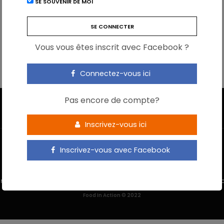
SE SOUVENIR DE MOI
Vous vous êtes inscrit avec Facebook ?
Connectez-vous ici
Pas encore de compte?
Inscrivez-vous ici
Inscrivez-vous avec Facebook
 M’INSCRIS
NOUS CONTACTER
MENTIONS LÉGALES
POLITIQUE DE 
Food In Action © 2022