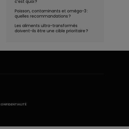
c’est quoi ?
Poisson, contaminants et oméga-3 :
quelles recommandations ?
Les aliments ultra-transformés
doivent-ils être une cible prioritaire ?
CONFIDENTIALITÉ