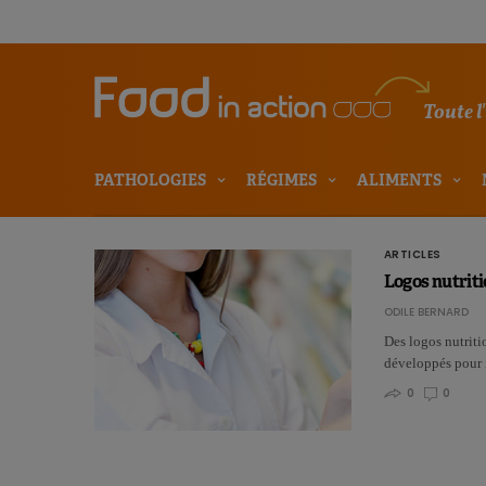
Toute l
PATHOLOGIES
RÉGIMES
ALIMENTS
ARTICLES
Logos nutriti
ODILE BERNARD
Des logos nutriti
développés pour 
0
0