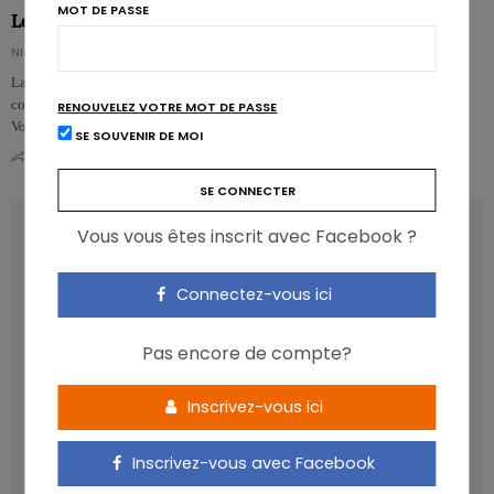
MOT DE PASSE
Les repas en famille, un marqueur de l’équilibre alimentaire
NICOLAS GUGGENBÜHL
La fréquence de prise des repas en famille est positivement associée à la
consommation de fruits et légumes et à un meilleur fonctionnement familial.
RENOUVELEZ VOTRE MOT DE PASSE
Voilà …
SE SOUVENIR DE MOI
0
1
RECENT POSTS
Vous vous êtes inscrit avec Facebook ?
Connectez-vous ici
Les anthocyanines bénéfiques pour la santé
cardiométabolique
Pas encore de compte?
Manger sucré augmente-t-il l’attrait pour le sucré ?
Un microbiote sain, c’est bien, mais c’est quoi ?
Inscrivez-vous ici
Poisson, contaminants et oméga-3 : quelles
recommandations ?
Inscrivez-vous avec Facebook
Les aliments ultra-transformés doivent-ils être une cible