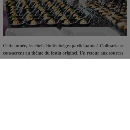
Cette année, les chefs étoilés belges participants à Culinaria se
consacrent au thème du festin originel. Un retour aux sources
de notre héritage culinaire où plaisir et convivialité marquent la
tendance, loin des dictats diététiques.
Comme l’alimentation de tous les jours, la gastronomie évolue au