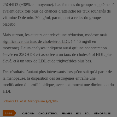
25OHD3 (+38% en moyenne). Les femmes du groupe supplémenté
avaient deux fois plus de chances d’atteindre les taux souhaités de
vitamine D de min. 30 ng/ml, par rapport à celles du groupe
placebo.
Mais surtout, les auteurs ont relevé
une réduction, modeste mais
significative, du taux de cholestérol LDL
(-4,46 mg/dl en
moyenne). Leurs analyses indiquent aussi qu’une concentration
élevée en 25OHD3 est associée à un taux de cholestérol HDL plus
élevé, et à un taux de LDL et de triglycérides plus bas.
Des résultats d’autant plus intéressants lorsqu’on sait qu’à partir de
la ménopause, la disparition des œstrogènes entraîne une
modification du profil lipidique, avec notamment une diminution du
HDL.
Schnatz P.F. et al., Menopause, 3/03/2014.
TAGS
CALCIUM
CHOLESTEROL
FEMMES
HCL
LDL
MÉNOPAUSE