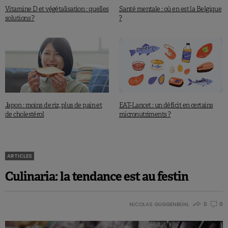
Vitamine D et végétalisation : quelles
Santé mentale : où en est la Belgique
solutions ?
?
Japon : moins de riz, plus de pain et
EAT-Lancet : un déficit en certains
de cholestérol
micronutriments ?
ARTICLES
Culinaria: la tendance est au festin
NICOLAS GUGGENBÜHL
0
0