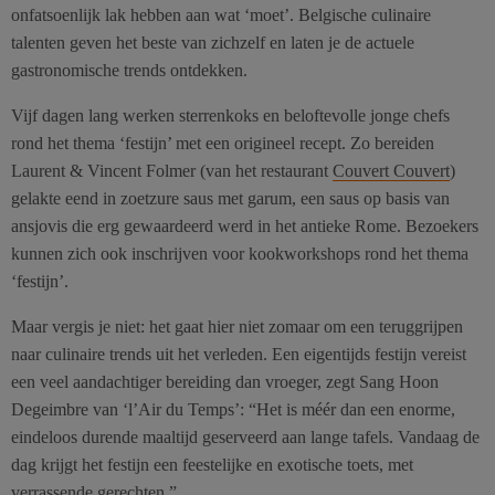
onfatsoenlijk lak hebben aan wat ‘moet’. Belgische culinaire
talenten geven het beste van zichzelf en laten je de actuele
gastronomische trends ontdekken.
Vijf dagen lang werken sterrenkoks en beloftevolle jonge chefs
rond het thema ‘festijn’ met een origineel recept. Zo bereiden
Laurent & Vincent Folmer (van het restaurant
Couvert Couvert
)
gelakte eend in zoetzure saus met garum, een saus op basis van
ansjovis die erg gewaardeerd werd in het antieke Rome. Bezoekers
kunnen zich ook inschrijven voor kookworkshops rond het thema
‘festijn’.
Maar vergis je niet: het gaat hier niet zomaar om een teruggrijpen
naar culinaire trends uit het verleden. Een eigentijds festijn vereist
een veel aandachtiger bereiding dan vroeger, zegt Sang Hoon
Degeimbre van ‘l’Air du Temps’: “Het is méér dan een enorme,
eindeloos durende maaltijd geserveerd aan lange tafels. Vandaag de
dag krijgt het festijn een feestelijke en exotische toets, met
verrassende gerechten.”