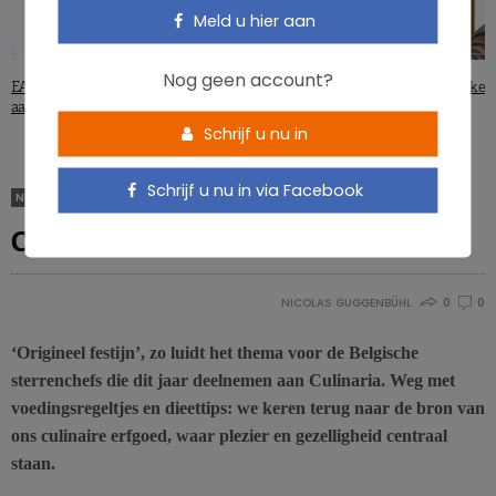
Meld u hier aan
Nog geen account?
EAT-Lancet-richtlijnen: een tekort
Eetstoornissen en menopauze: welke
aan micronutriënten?
symptomen?
Schrijf u nu in
Schrijf u nu in via Facebook
NON CLASSIFIÉ(E)
Culinaria: feestelijk is in
NICOLAS GUGGENBÜHL
0
0
‘Origineel festijn’, zo luidt het thema voor de Belgische
sterrenchefs die dit jaar deelnemen aan Culinaria. Weg met
voedingsregeltjes en dieettips:
we keren terug naar de bron van
ons culinaire erfgoed, waar plezier en gezelligheid centraal
staan.