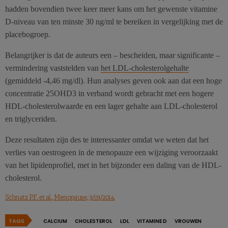
hadden bovendien twee keer meer kans om het gewenste vitamine
D-niveau van ten minste 30 ng/ml te bereiken in vergelijking met de
placebogroep.
Belangrijker is dat de auteurs een – bescheiden, maar significante –
vermindering vaststelden van
het LDL-cholesterolgehalte
(gemiddeld -4,46 mg/dl). Hun analyses geven ook aan dat een hoge
concentratie 25OHD3 in verband wordt gebracht met een hogere
HDL-cholesterolwaarde en een lager gehalte aan LDL-cholesterol
en triglyceriden.
Deze resultaten zijn des te interessanter omdat we weten dat het
verlies van oestrogeen in de menopauze een wijziging veroorzaakt
van het lipidenprofiel, met in het bijzonder een daling van de HDL-
cholesterol.
Schnatz P.F. et al., Menopause, 3/03/2014.
TAGS
CALCIUM
CHOLESTEROL
LDL
VITAMINE D
VROUWEN