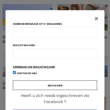
×
GEBRUIKERSNAAM OF E-MAILADRES
Welke rol spelen zuivelproducten bij
Vitamine D en plantaardige voeding:
de inname van nutriënten?
welke oplossingen zijn er?
WACHTWOORD
VERNIEUW UW WACHTWOORD
ONTHOUD MIJ
Geestelijke gezondheid: hoe staat
Japan: minder rijst, meer brood en
België ervoor?
cholesterol
Heeft u zich reeds ingeschreven via
Facebook ?