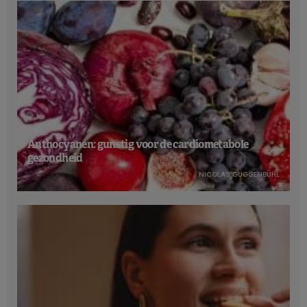
Anthocyanen: gunstig voor de cardiometabole
gezondheid
NICOLAS GUGGENBÜHL