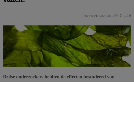
PIERRE PÉROCHON
0
0
Britse onderzoekers hebben de effecten bestudeerd van
alginaten in kelp, een mengeling van algensoorten, op het
vetmetabolisme en meer specifiek op pancreaslipase, een
vetafbrekend enzym. Alginaten zouden de werking van lipase
in de pancreas doeltreffend remmen. Hogere concentraties
alginaten in voedingsproducten zouden zelfs een rol kunnen
spelen in de behandeling van overgewicht.
Alginaten zijn chemische verbindingen in de celwanden van