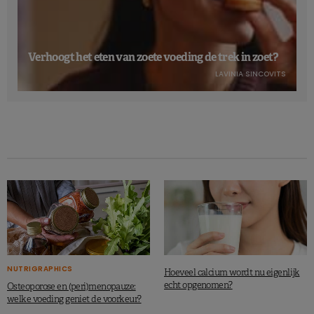
Verhoogt het eten van zoete voeding de trek in zoet?
LAVINIA SINCOVITS
NUTRIGRAPHICS
Hoeveel calcium wordt nu eigenlijk
echt opgenomen?
Osteoporose en (peri)menopauze:
welke voeding geniet de voorkeur?