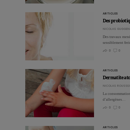
ARTICLES
Des probiotiq
NICOLAS GUGGEN
Des travaux mené
sensiblement fre
0
0
ARTICLES
Dermatite ato
NICOLAS ROUSSE
La consommation d
d’allergènes…
0
0
ARTICLES