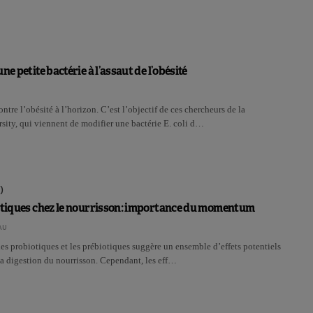
ne petite bactérie à l’assaut de l’obésité
tre l’obésité à l’horizon. C’est l’objectif de ces chercheurs de la
sity, qui viennent de modifier une bactérie E. coli d…
)
iotiques chez le nourrisson: importance du momentum
AU
les probiotiques et les prébiotiques suggère un ensemble d’effets potentiels
a digestion du nourrisson. Cependant, les eff…