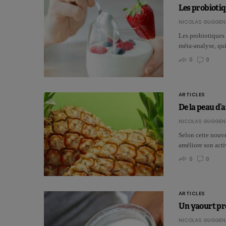
Les probiotiq
NICOLAS GUGGEN
Les probiotiques 
méta-analyse, qui
0
0
ARTICLES
De la peau d’
NICOLAS GUGGEN
Selon cette nouve
améliore son acti
0
0
ARTICLES
Un yaourt pro
NICOLAS GUGGEN