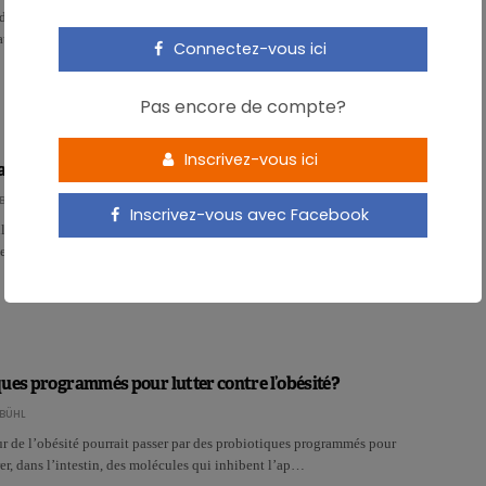
e d’intervention montre que le microbiote des patients atteints d’une
toire de l’intestin s’améliore en consommant du yaour…
Connectez-vous ici
Pas encore de compte?
Inscrivez-vous ici
nts de la poire, un fort potentiel probiotique?
BÜHL
Inscrivez-vous avec Facebook
e étude de l’Université de Massachussetts, les antioxydants de la poire,
ents lactiques, pourraient réguler l’activité…
ues programmés pour lutter contre l’obésité?
BÜHL
ur de l’obésité pourrait passer par des probiotiques programmés pour
rer, dans l’intestin, des molécules qui inhibent l’ap…