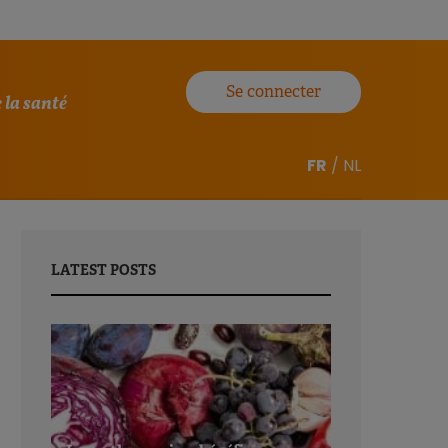
Se connecter
 la santé
FR
/
NL
LATEST POSTS