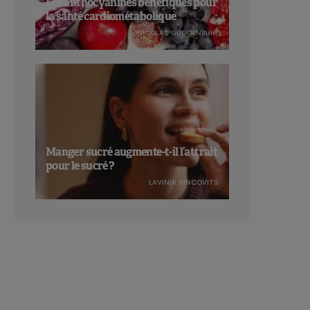
Les anthocyanines bénéfiques pour
la santé cardiométabolique
NICOLAS GUGGENBÜHL
Manger sucré augmente-t-il l’attrait
pour le sucré ?
LAVINIA SINCOVITS