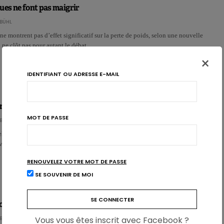
ues ne font pas maigrir
BÜHL
ne montrent pas d’effet significatif sur la perte de poids, selon une nouvelle
 ne clôt pas pour autant le débat.…
×
IDENTIFIANT OU ADRESSE E-MAIL
ananas renforce les bienfaits du yaourt
MOT DE PASSE
BÜHL
lle étude australienne, l’ajout de poudre de peau d’ananas dans le yaourt
vité bactérienne et augmente son potentiel antio…
RENOUVELEZ VOTRE MOT DE PASSE
SE SOUVENIR DE MOI
biotique améliore le microbiote de patients IBD
Vous vous êtes inscrit avec Facebook ?
BÜHL