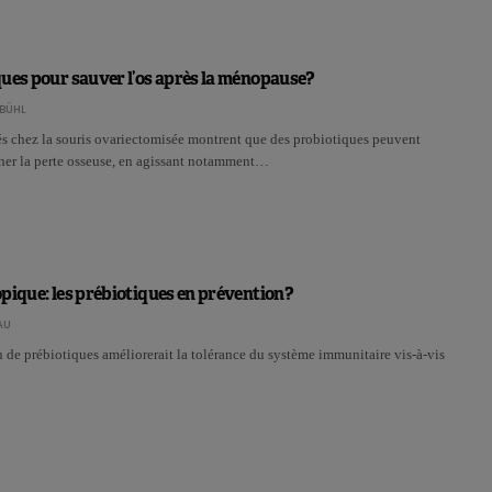
ues pour sauver l’os après la ménopause?
BÜHL
s chez la souris ovariectomisée montrent que des probiotiques peuvent
iner la perte osseuse, en agissant notamment…
pique: les prébiotiques en prévention?
AU
e prébiotiques améliorerait la tolérance du système immunitaire vis-à-vis