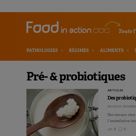
Toute l
PATHOLOGIES
RÉGIMES
ALIMENTS
Pré- & probiotiques
ARTICLES
Des probiotiq
NICOLAS GUGGEN
Des travaux chez 
l’assimilation in
0
0