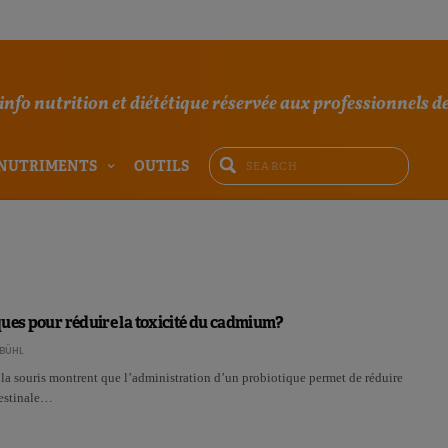
'info nutrition et diététique réservée aux professionnels de
NUTRIMENTS
OUTILS
ues pour réduire la toxicité du cadmium?
BÜHL
la souris montrent que l’administration d’un probiotique permet de réduire
testinale…