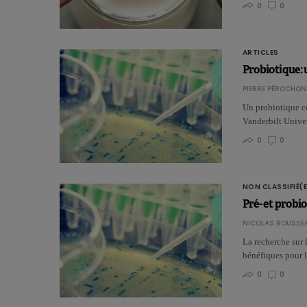
0
0
ARTICLES
Probiotique: u
PIERRE PÉROCHON
Un probiotique con
Vanderbilt Univer
0
0
NON CLASSIFIÉ(E
Pré- et prob
NICOLAS ROUSSE
La recherche sur 
bénéfiques pour l
0
0