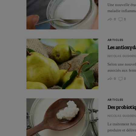
Une nouvelle étud
maladie inflamma
0
0
ARTICLES
Les antioxyda
NICOLAS GUGGEN
Selon une nouvell
associés aux ferm
0
0
ARTICLES
Des probiotiq
NICOLAS GUGGEN
Le traitement fut
produire et déliv