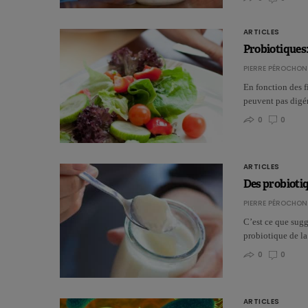
ARTICLES
Probiotiques: 
PIERRE PÉROCHON
En fonction des f
peuvent pas digér
0
0
ARTICLES
Des probioti
PIERRE PÉROCHON
C’est ce que sugg
probiotique de l
0
0
ARTICLES