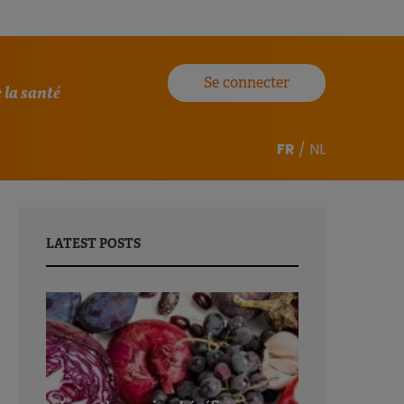
Se connecter
 la santé
FR
/
NL
LATEST POSTS