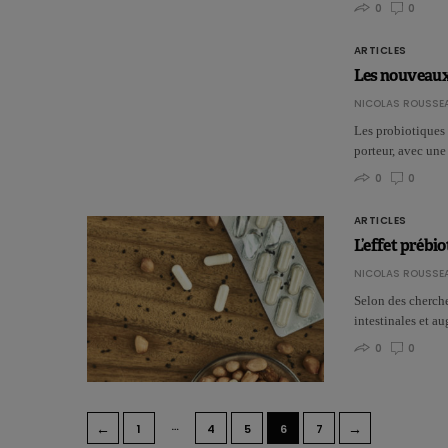
0
0
ARTICLES
Les nouveaux
NICOLAS ROUSSE
Les probiotiques s
porteur, avec un
0
0
ARTICLES
L’effet prébi
NICOLAS ROUSSE
Selon des cherche
intestinales et a
0
0
…
←
→
1
4
5
6
7