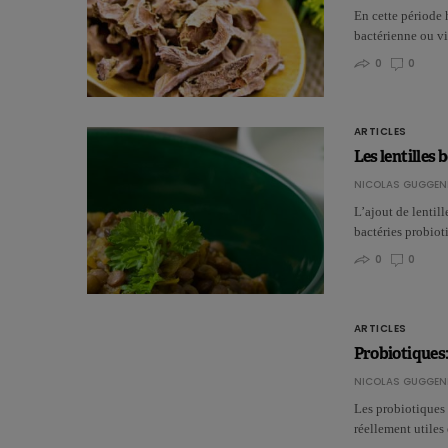
En cette période 
bactérienne ou v
0
0
ARTICLES
Les lentilles 
NICOLAS GUGGEN
L’ajout de lentil
bactéries probiot
0
0
ARTICLES
Probiotiques:
NICOLAS GUGGEN
Les probiotiques 
réellement utiles