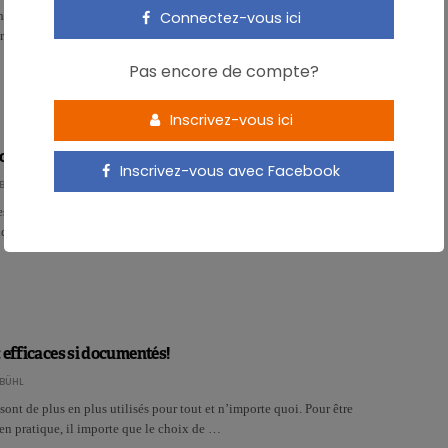
hivernale, tout le monde cherche à échapper aux infections d’origine
Connectez-vous ici
irale. Doper son immunité est donc…
Pas encore de compte?
Inscrivez-vous ici
boostent l’effet probiotique du yaourt
Inscrivez-vous avec Facebook
BÜHL
les dans un yaourt probiotique permet d’augmenter la population de
iques et améliore la conservation.…
 efficaces si documentés!
BÜHL
sont de plus en plus utilisés pour tout et n’importe quoi. Pour être
 en pratique, il importe que le choix de …