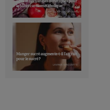
Les anthocyanines bénéfiques pour
la santé cardiométabolique
NICOLAS GUGGENBÜHL
Manger sucré augmente-t-il l’attrait
pour le sucré ?
LAVINIA SINCOVITS