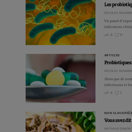
Les probiotiq
NICOLAS GUGGEN
Un panel d’expert
indications clin
0
0
ARTICLES
Probiotiques:
NICOLAS GUGGEN
Alors que de nomb
infectieuses et l
0
1
NON CLASSIFIÉ(E
Vous avez dit
NATHALIE DUMON