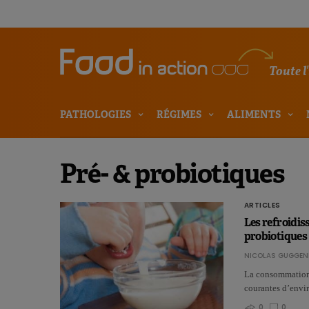
Toute l
PATHOLOGIES
RÉGIMES
ALIMENTS
Pré- & probiotiques
ARTICLES
Les refroidis
probiotiques
NICOLAS GUGGEN
La consommation 
courantes d’envi
0
0