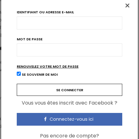
×
s
, considérés comme des bactéries bénéfiques, sont retrouvés à
IDENTIFIANT OU ADRESSE E-MAIL
 bonne santé. Ces 2 espèces présentent des propriétés
lus
, par exemple, produit des antioxydants qui neutralisent les
ables de dommages à l’ADN.
MOT DE PASSE
téger les femmes?
ient des bactéries bénéfiques et que l’allaitement maternel peut
RENOUVELEZ VOTRE MOT DE PASSE
isque de cancer, comment renforcer cette protection bactérienne
SE SOUVENIR DE MOI
 flore bactérienne des seins: de précédentes études ont montré
uvent – chez la femme – atteindre la glande mammaire et jouer ce
Vous vous êtes inscrit avec Facebook ?
cancer par l’abondance des bactéries bénéfiques et la réduction des
Connectez-vous ici
otiques, est donc posée: c’est une toute nouvelle option pour
Pas encore de compte?