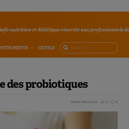
'info nutrition et diététique réservée aux professionnels de
NUTRIMENTS
OUTILS
te des probiotiques
PIERRE PÉROCHON
0
0