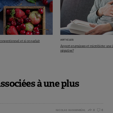
ARTICLES
conventionnel: et si on parlait
Apport en graisses et microbiote: une 
négative?
associées à une plus
NICOLAS GUGGENBÜHL
0
0