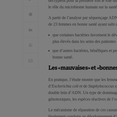
décryptent pour la première fois le rôle 
le rôle du microbiome humain sur la santé e
A partir de l’analyse par séquençage ADN
de 23 femmes en bonne santé ayant subi 
que certaines bactéries favorisent le d
plus élevés dans les seins des patientes 
que d’autres bactéries, bénéfiques et pr
bonne santé.
Les «mauvaises» et «bonnes
En pratique, l’étude montre que les femme
d’
Escherichia coli
et de
Staphylococcus e
double brin d’ADN. Un type de dommages 
génotoxiques, les espèces réactives de l’
Le mécanisme de réparation de ces cassur
finalement conduire au développement d’