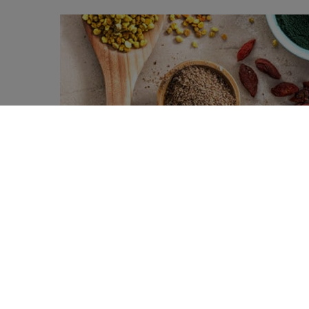
De nouvelles données issues d’une vas
0
animales par des protéines végétales in
SHARES
Protéines animales et mort