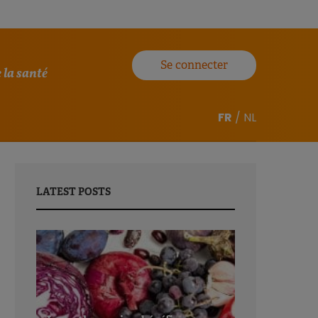
Se connecter
 la santé
FR
/
NL
LATEST POSTS