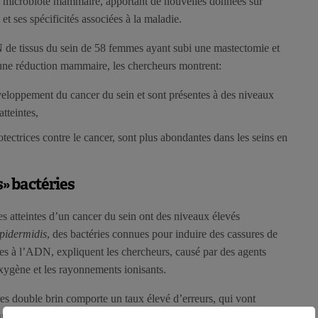
du microbiote mammaire, apportant de nouvelles données sur
t ses spécificités associées à la maladie.
 de tissus du sein de 58 femmes ayant subi une mastectomie et
une réduction mammaire, les chercheurs montrent:
éveloppement du cancer du sein et sont présentes à des niveaux
atteintes,
otectrices contre le cancer, sont plus abondantes dans les seins en
» bactéries
s atteintes d’un cancer du sein ont des niveaux élevés
pidermidis
, des bactéries connues pour induire des cassures de
à l’ADN, expliquent les chercheurs, causé par des agents
oxygène et les rayonnements ionisants.
es double brin comporte un taux élevé d’erreurs, qui vont
un cancer.