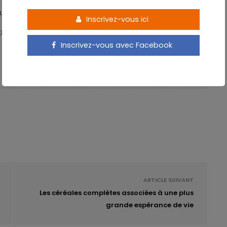
 aux interactions possibles avec le système immunitaire de l’hôte…
Inscrivez-vous ici
tal Microbiology, published online 24/06/2016.
Inscrivez-vous avec Facebook
ARTICLE SUIVANT
Les céréales complètes associées à une plus
grande espérance de vie