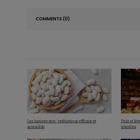
COMMENTS
(0)
Les haricots secs : prébiotique efficace et
Fruit et lé
accessible
intestins