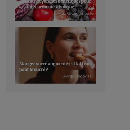
Les anthocyanines bénéfiques pour
la santé cardiométabolique
NICOLAS GUGGENBÜHL
Manger sucré augmente-t-il l’attrait
pour le sucré ?
LAVINIA SINCOVITS