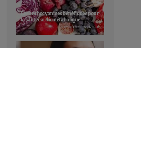
Les anthocyanines bénéfiques pour
la santé cardiométabolique
NICOLAS GUGGENBÜHL
Manger sucré augmente-t-il l’attrait
pour le sucré ?
LAVINIA SINCOVITS