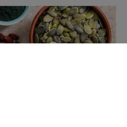
te cohorte suggèrent qu’un remplacement des protéines
fluence favorablement la mortalité.
alité cardiovasculaire