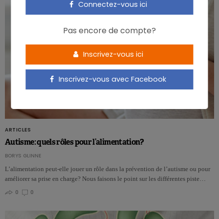
Connectez-vous ici
Pas encore de compte?
Inscrivez-vous ici
Inscrivez-vous avec Facebook
ARTICLES
Autisme: quels rôles pour l’alimentation?
BORYS GLINNE
L’alimentation peut-elle jouer un rôle dans la prévention de l’autisme ou pour
améliorer sa prise en charge? Nous faisons le point sur les différentes piste…
0
0