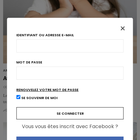
×
IDENTIFIANT OU ADRESSE E-MAIL
MOT DE PASSE
ARTICLES
Autisme & troubles alimentaires vont souvent de pair
ODILE BERNARD
RENOUVELEZ VOTRE MOT DE PASSE
Les problèmes alimentaires sont courants chez les personnes atteintes d’un
SE SOUVENIR DE MOI
trouble du spectre de l’autisme: 46 à 89% d’entre elles en…
0
0
Vous vous êtes inscrit avec Facebook ?