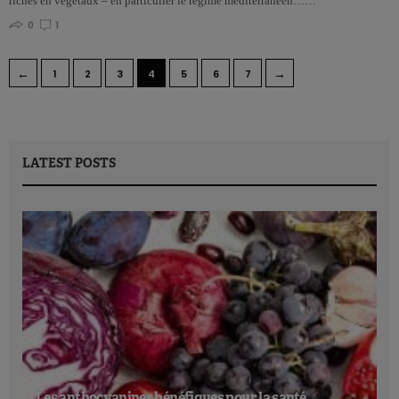
riches en végétaux – en particulier le régime méditerranéen……
0
1
←
→
1
2
3
4
5
6
7
LATEST POSTS
Les anthocyanines bénéfiques pour la santé