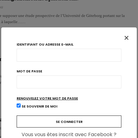
AU
se supposer une étude prospective de l’Université de Göteborg portant sur la
, à laquelle……
×
IDENTIFIANT OU ADRESSE E-MAIL
imentation sur l’état d’esprit
MOT DE PASSE
termine l’état d’esprit dans la mesure où certains aliments influencent les
rs dans le cerveau.…
RENOUVELEZ VOTRE MOT DE PASSE
SE SOUVENIR DE MOI
davantage chez les hommes végétariens
BÜHL
Vous vous êtes inscrit avec Facebook ?
 chez des futurs papas rapporte qu’il y a plus de symptôme dépressif et de