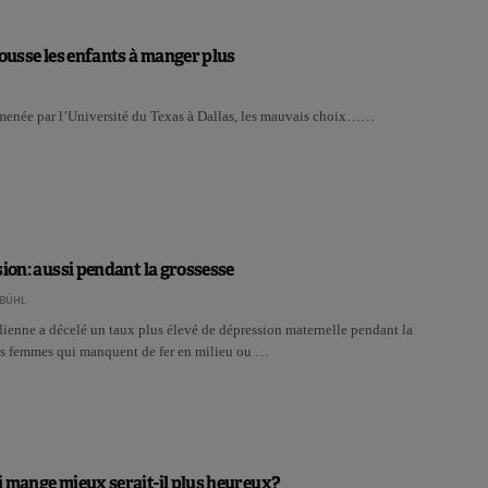
pousse les enfants à manger plus
menée par l’Université du Texas à Dallas, les mauvais choix……
sion: aussi pendant la grossesse
BÜHL
ienne a décelé un taux plus élevé de dépression maternelle pendant la
les femmes qui manquent de fer en milieu ou …
 mange mieux serait-il plus heureux?