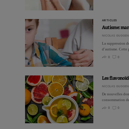
ARTICLES
Autisme: mang
NICOLAS GUGGEN
La suppression du
d’autisme. Cette 
0
0
Les flavonoïd
NICOLAS GUGGEN
De nouvelles donn
consommation de 
0
0