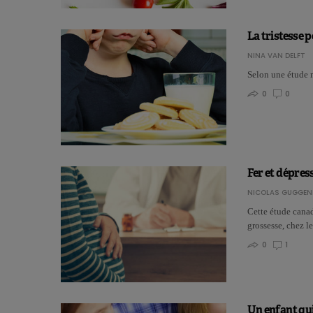
La tristesse 
NINA VAN DELFT
Selon une étude 
0
0
Fer et dépres
NICOLAS GUGGEN
Cette étude canad
grossesse, chez 
0
1
Un enfant qui