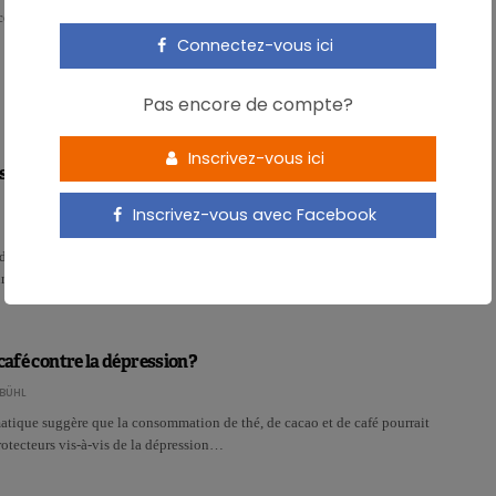
ceux qui mangent végétarien, par rapport…
Connectez-vous ici
Pas encore de compte?
Inscrivez-vous ici
tro-intestinaux et autisme: l’alimentation mise hors de
Inscrivez-vous avec Facebook
e indique que les problèmes gastro-intestinaux chez les enfants autistes ne
eur alimentation…
 café contre la dépression?
BÜHL
tique suggère que la consommation de thé, de cacao et de café pourrait
protecteurs vis-à-vis de la dépression…