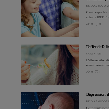
NICOLAS ROUSSE
C’est ce que lais
cohorte IDEFICS
0
0
L’effet de l’al
SARA NASRI
L’alimentation dé
neurotransmetteu
0
1
Dépression: 
NICOLAS GUGGEN
Cette étude menée