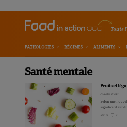
Toute l
PATHOLOGIES
RÉGIMES
ALIMENTS
Santé mentale
Fruits et lég
ALEXIA WOLF
Selon une nouvell
significatif sur 
0
0