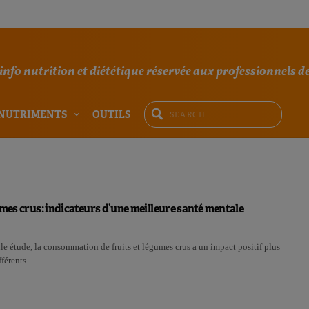
'info nutrition et diététique réservée aux professionnels de
NUTRIMENTS
OUTILS
umes crus: indicateurs d’une meilleure santé mentale
e étude, la consommation de fruits et légumes crus a un impact positif plus
différents……