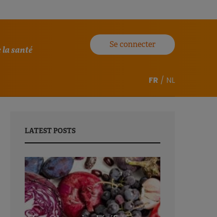
Se connecter
 la santé
FR
/
NL
LATEST POSTS