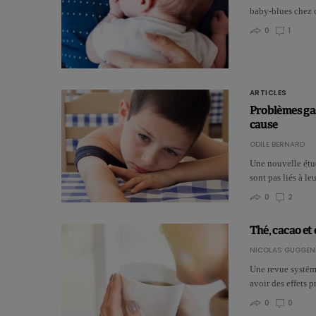
baby-blues chez 
0
1
ARTICLES
Problèmes gas
cause
ODILE BERNARD
Une nouvelle étud
sont pas liés à l
0
2
Thé, cacao et
NICOLAS GUGGEN
Une revue systéma
avoir des effets 
0
0