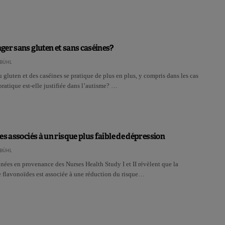
er sans gluten et sans caséines?
BÜHL
 gluten et des caséines se pratique de plus en plus, y compris dans les cas
pratique est-elle justifiée dans l’autisme? …
es associés à un risque plus faible de dépression
BÜHL
ées en provenance des Nurses Health Study I et II révèlent que la
flavonoïdes est associée à une réduction du risque…