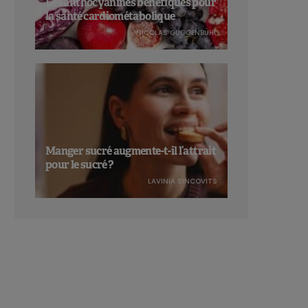
Les anthocyanines bénéfiques pour
la santé cardiométabolique
NICOLAS GUGGENBÜHL
Manger sucré augmente-t-il l’attrait
pour le sucré ?
LAVINIA SINCOVITS