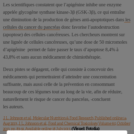
Les scientifiques constatent que l’apigénine inhibe une enzyme
appelée glycogène synthase kinase-3β (GSK-3β), ce qui entraîne
une diminution de la production de gènes anti-apoptotiques dans
les
cellules du cancer du pancréas
donc favorise l’autodestruction
(apoptose) des cellules cancéreuses. Les chercheurs montrent sur
une lignée de cellules cancéreuses, qu’une dose de 50 micromoles
d’apigénine permet de faire passer le taux d’apoptose 8,4% à
43,8% et sans aucun médicament de chimiothérapie.
Deux pistes se dégagent, celle qui consiste à concevoir des
médicaments qui permettraient d’atteindre une concentration
suffisante, mais aussi celle de la prévention en consommant
beaucoup de ces légumes tout au long de la vie, afin de réduire,
naturellement le risque de cancer du pancréas, -concluent
les auteurs.
J. L. Johnson et al., Molecular Nutrition & Food Research, Published online 14
Aug 2013.
J. L. Johnson et al., Food and Chemical Toxicology, Volume 60, October
(Visuel: Fotolia)
2013, pp. 83-91, Available online 18 July 2013.