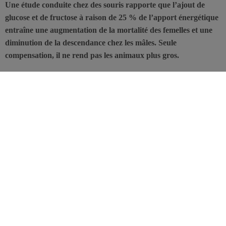
Une étude conduite chez des souris rapporte que l’ajout de
glucose et de fructose à raison de 25 % de l’apport énergétique
entraîne une augmentation de la mortalité des femelles et une
diminution de la descendance chez les mâles. Seule
compensation, il ne rend pas les animaux plus gros.
De nombreuses études animales ont rapporté des effets
métaboliques défavorables du
sucre
, mais leur signification doit être
fortement nuancée, car généralement, les quantités utilisées sont
telles que peu représentatives de la réalité. D’où l’intérêt de cette
nouvelle étude conduite par des biologistes de l’
University of Utah
,
aux États-Unis, et publiée dans Nature Communications.