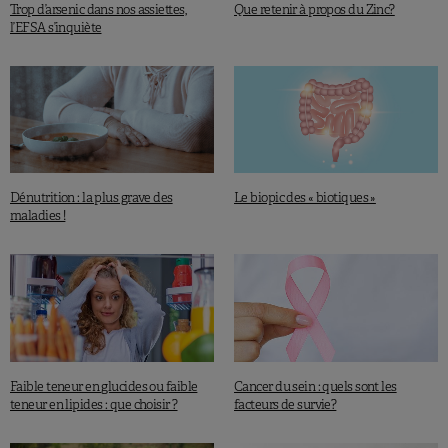
Trop d’arsenic dans nos assiettes,
Que retenir à propos du Zinc?
l’EFSA s’inquiète
Dénutrition : la plus grave des
Le biopic des « biotiques »
maladies !
Faible teneur en glucides ou faible
Cancer du sein : quels sont les
teneur en lipides : que choisir ?
facteurs de survie?