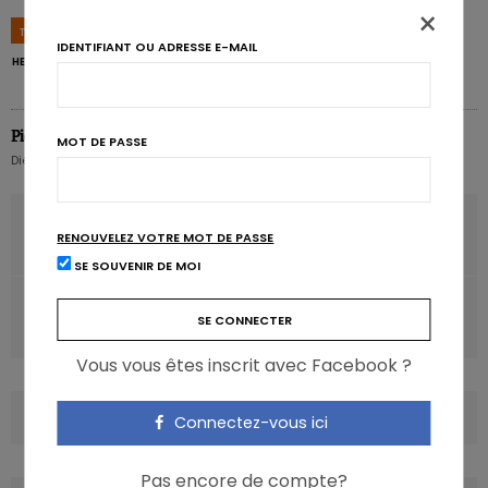
×
TAGS
ANTIOXYDANT
ARTICHAUT
CANCER
CÉLERI
FLAVONOÏDE
IDENTIFIANT OU ADRESSE E-MAIL
HERBES
PANCRÉAS
Pierre Pérochon
MOT DE PASSE
Diététicien nutritionniste hospitalier
ARTICLE PRÉCÉDENT
RENOUVELEZ VOTRE MOT DE PASSE
Les sucres tuent des souris sans les faire grossir
SE SOUVENIR DE MOI
ARTICLE SUIVANT
Café: l’abus cache d’autres facteurs de risque de décès
Vous vous êtes inscrit avec Facebook ?
COMMENTS
(0)
Connectez-vous ici
Pas encore de compte?