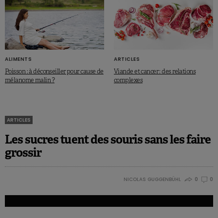
ALIMENTS
ARTICLES
Poisson : à déconseiller pour cause de
Viande et cancer : des relations
mélanome malin ?
complexes
ARTICLES
Les sucres tuent des souris sans les faire
grossir
NICOLAS GUGGENBÜHL
0
0