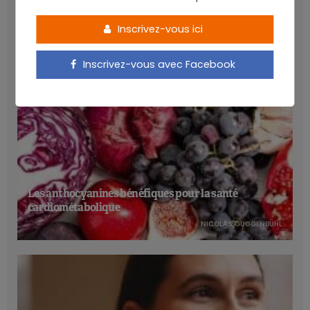
LATEST POSTS
Inscrivez-vous ici
Inscrivez-vous avec Facebook
Les anthocyanines bénéfiques pour la santé
cardiométabolique
NICOLAS GUGGENBÜHL