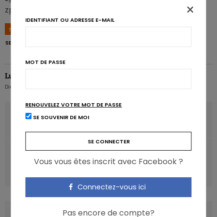
×
zp8497586rq
IDENTIFIANT OU ADRESSE E-MAIL
TAGS
ANTIOXYDANTS
BIOLOGIQUE
ENVIRONNEMENT
FRAISES
SECURITÉ ALIMENTAIRE
MOT DE PASSE
Lut Van Lierde
Diététicienne. Senior Executive Officer. Karott' SA/NV
RENOUVELEZ VOTRE MOT DE PASSE
ARTICLE PRÉCÉDENT
SE SOUVENIR DE MOI
Du thé et du café contre l'infection à Staphylocoque ?
ARTICLE SUIVANT
Vous vous êtes inscrit avec Facebook ?
Activité physique: des bénéfices déjà avec 15 minutes par
jour
Connectez-vous ici
Pas encore de compte?
LATEST POSTS