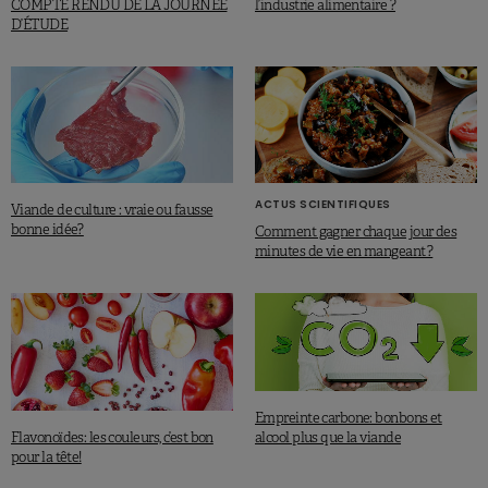
COMPTE RENDU DE LA JOURNÉE
l’industrie alimentaire ?
D’ÉTUDE
ACTUS SCIENTIFIQUES
Viande de culture : vraie ou fausse
bonne idée?
Comment gagner chaque jour des
minutes de vie en mangeant ?
Empreinte carbone: bonbons et
Flavonoïdes: les couleurs, c’est bon
alcool plus que la viande
pour la tête!