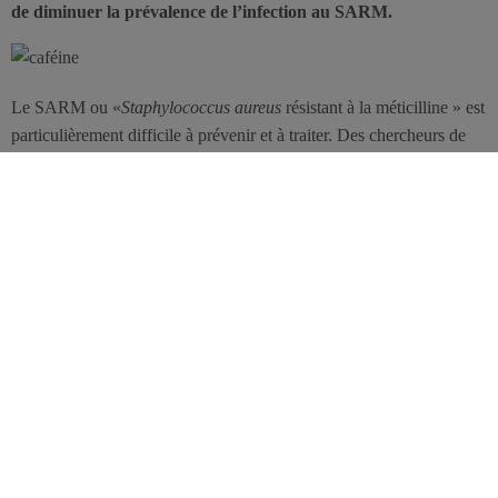
de diminuer la prévalence de l’infection au SARM.
Le SARM ou «
Staphylococcus aureus
résistant à la méticilline » est
particulièrement difficile à prévenir et à traiter. Des chercheurs de
l’Université de Caroline du Sud, à Charleston, ont mobilisé leurs
efforts afin de savoir quelles plantes pouvaient exercer un effet
protecteur efficace. Pour ce faire, ils ont collecté les cultures nasales
de 5555 individus impliqués entre 2003 et 2004 dans la célèbre
étude NHANES (National Health and Nutrition Examination
Survey). Ils ont en particulier évalué l’influence de la
consommation de thé, de café et de sodas caféinés sur le risque de
développer l’infection. Dans cet échantillon, 1.4 % des individus
ont contracté le SARM. La probabilité d’en être infectée était 53 %
plus faible chez les consommateurs de café et de thé chauds, en
comparaison des abstinents. L’effet disparaissait cependant avec le
thé glacé, ce qui pourrait s’expliquer par une plus faible
concentration de polyphénols par unité de volume, sachant que