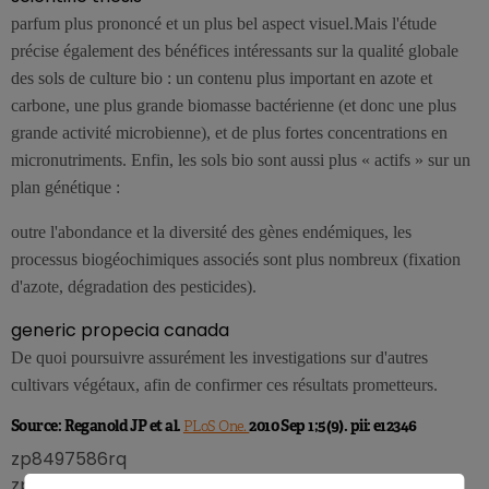
parfum plus prononcé et un plus bel aspect visuel.Mais l'étude
précise également des bénéfices intéressants sur la qualité globale
des sols de culture bio : un contenu plus important en azote et
carbone, une plus grande biomasse bactérienne (et donc une plus
grande activité microbienne), et de plus fortes concentrations en
micronutriments. Enfin, les sols bio sont aussi plus « actifs » sur un
plan génétique :
outre l'abondance et la diversité des gènes endémiques, les
processus biogéochimiques associés sont plus nombreux (fixation
d'azote, dégradation des pesticides).
generic propecia canada
De quoi poursuivre assurément les investigations sur d'autres
cultivars végétaux, afin de confirmer ces résultats prometteurs.
Source: Reganold JP et al.
2010 Sep 1;5(9). pii: e12346
PLoS One.
zp8497586rq
zp8497586rq