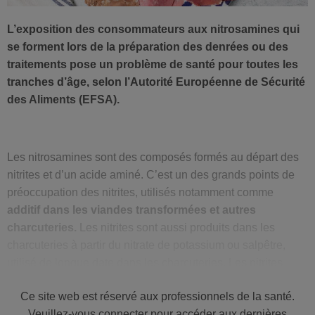
L’exposition des consommateurs aux nitrosamines qui
se forment lors de la préparation des denrées ou des
traitements pose un problème de santé pour toutes les
tranches d’âge, selon l’Autorité Européenne de Sécurité
des Aliments (EFSA).
Les nitrosamines sont des composés formés au départ des
nitrites et d’un acide aminé. C’est un des grands points de
préoccupation des nitrites, utilisés notamment comme
additif dans les viandes transformées et autres
charcuteries.
Les nitrites sont aussi produits dans les
charcuteries à partir du nitrate de potassium ou salpêtre,
utilisé de longue date dans les charcuteries. Les nitrites
permettent de transformer la myoglobine, de couleur rouge,
Ce site web est réservé aux professionnels de la santé.
en nitrosomyoglobine, qui donne aux charcuteries leur
Veuillez-vous connecter pour accéder aux dernières