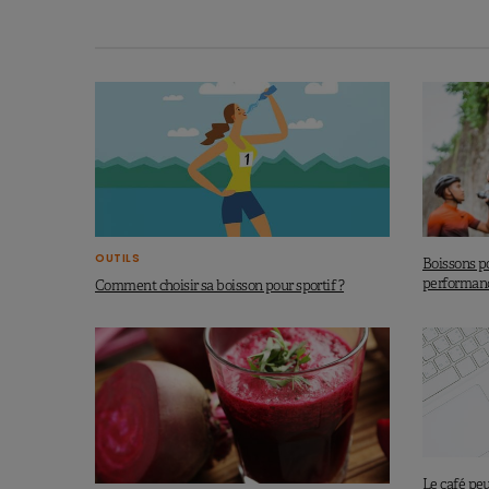
Déconseillé aux enfants et
Les études sur l’innocuité des différe
convient d’utiliser ces boissons ave
les adolescents âgés de 12 à 18 ans
caféine).
L’ISSN déconseille la con
12 ans, aux femmes enceintes et all
caféine.
OUTILS
Boissons po
La consommation d’aliments à indice
performan
Comment choisir sa boisson pour sportif ?
stimulantes est également déconsei
susceptibles d’être affectés par ces 
cardiovasculaires, métaboliques, hép
développer).
Le choix d’une boisson ou d’un shot 
hydrates de carbone et teneur en café
Le café peu
possibles effets secondaires.