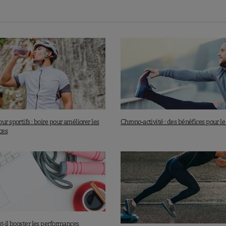
 aux femmes enceintes
ntes boissons énergisantes étant encore insuffisantes, il
c prudence. Cette mise en garde vaut particulièrement pour
 et en cas de consommation excessive (> 400 mg de
sommation de boissons énergisantes avant l’âge de
aitantes, ainsi qu’aux personnes très sensibles à la
ur sportifs : boire pour améliorer les
Chrono-activité : des bénéfices pour l
 glycémique élevé, de caféine et d’autres substances
ces
llée aux personnes qui prennent des médicaments
aliments (diabétiques, personnes souffrant d’affections
atiques ou neurologiques, ou à risque élevé d’en
énergisant doit être basé sur son contenu – apport en
ine et autres nutriments – et tenir compte de leurs
t-il booster les performances