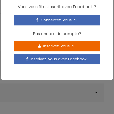
rs effets sont principalement imputables à la caféine.
Vous vous êtes inscrit avec Facebook ?
 3 mg de caféine/kg de poids corporel, ces boissons
Connectez-vous ici
 les exercices aérobie aigus ;
Pas encore de compte?
le, la vigilance, les performances en anaérobie et/ou
sommées 10-60 minutes avant l’activité physique ;
Inscrivez-vous ici
ses pour la production de force maximale
du bas du
Inscrivez-vous avec Facebook
ARTICLE SUIVANT
Nitrosamines : une toxicité qui inquiète l’EFSA
es de ces boissons sont la caféine et/ou les hydrates de
et d’autres ingrédients sur les performances cognitives et
 Il en va de même en ce qui concerne l’innocuité des
ieurs ingrédients.