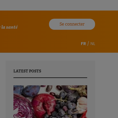
Se connecter
 la santé
FR
/
NL
LATEST POSTS