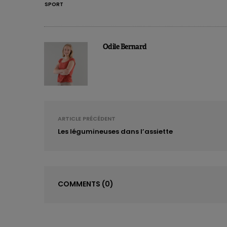
SPORT
multiples avantages aux sportifs.
Leu
A partir de > 200 mg de caféine ou >
peuvent notamment :
Odile Bernard
améliorer
les performances durant
augmenter
la concentration menta
l’endurance
lorsqu’elles sont con
être vraisemblablement
avantageu
corps.
ARTICLE PRÉCÉDENT
Les légumineuses dans l’assiette
Les principaux nutriments ergogéniqu
carbone. Les preuves concernant l’eff
physiques sont encore insuffisantes.
boissons énergisantes associant plus
COMMENTS
(0)
Lire aussi :
La taurine plus que la caféine ?