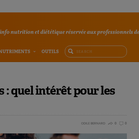
'info nutrition et diététique réservée aux professionnels de
NUTRIMENTS
OUTILS
: quel intérêt pour les
ODILE BERNARD
0
0