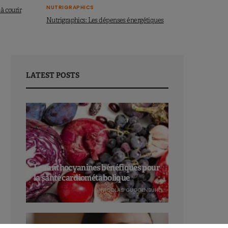
NUTRIGRAPHICS
 à courir
Nutrigraphics: Les dépenses énergétiques
LATEST POSTS
Les anthocyanines bénéfiques pour
la santé cardiométabolique
NICOLAS GUGGENBÜHL