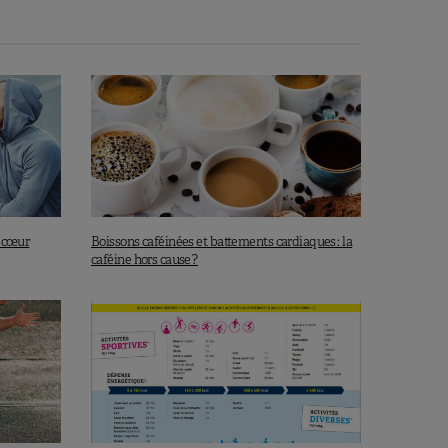
e cœur
Boissons caféinées et battements cardiaques : la
caféine hors cause ?