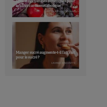
Les anthocyanines bénéfiques pour
la santé cardiométabolique
NICOLAS GUGGENBÜHL
Manger sucré augmente-t-il l’attrait
pour le sucré ?
LAVINIA SINCOVITS