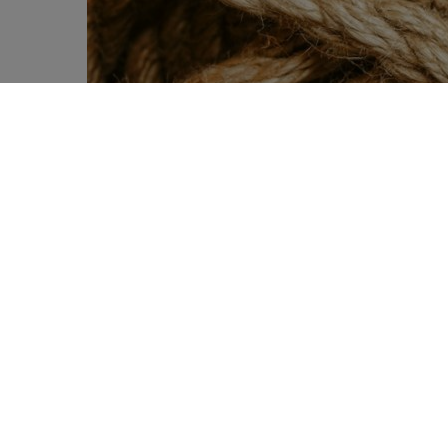
Une équipe franco-suédoise vient d’élu
0
et la capacité du côlon à produire du gl
SHARES
microbiote dans le maintien de la glycé
recommandations nutritionnelles afin de