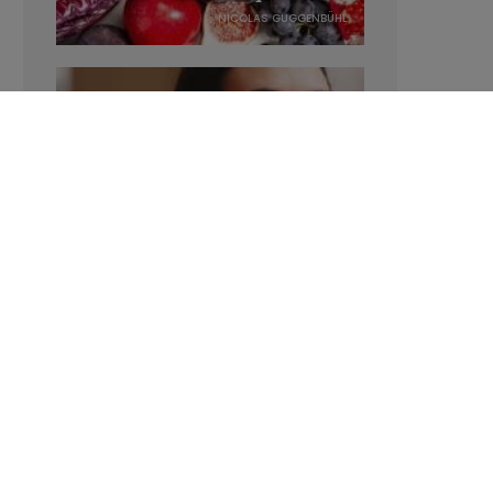
NICOLAS GUGGENBÜHL
Manger sucré augmente-t-il l’attrait
pour le sucré ?
LAVINIA SINCOVITS