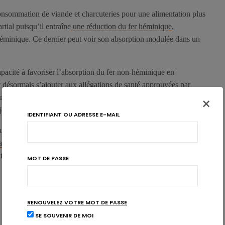
onsommation de viande et charcuteries pour une alimentation plus
rtial puisqu’il entraîne
une réduction du fer héminique
,
héminique. Ce dernier peut voir son absorption modulée dans un
pacité à favoriser l’absorption du fer non-héminique en
nt désormais s’ajouter aux allégations de santé approuvées par
iments (EFSA). L’EFSA considère que ce rôle est bien
×
eunes enfants (de la naissance à 3 ans).
IDENTIFIANT OU ADRESSE E-MAIL
augmenter l’absorption du fer non-héminique» s’applique tant à
la
aliment
, qu’à celle qui y est ajoutée, pour autant que les quantités
 aux exigences de la réglementation sur les allégations
MOT DE PASSE
RENOUVELEZ VOTRE MOT DE PASSE
SE SOUVENIR DE MOI