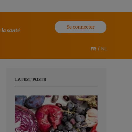
Se connecter
 la santé
FR
/
NL
LATEST POSTS