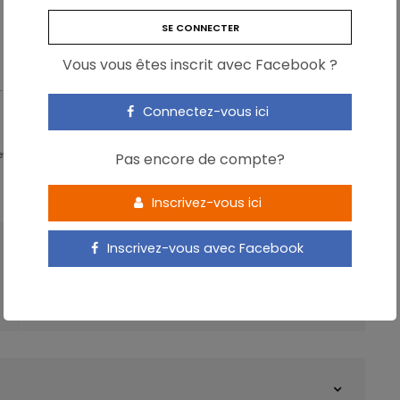
VIANDE
VITAMINE C
Vous vous êtes inscrit avec Facebook ?
Connectez-vous ici
 - Partner & Senior Nutrition Expert - Karott'
Pas encore de compte?
Inscrivez-vous ici
Inscrivez-vous avec Facebook
ARTICLE SUIVANT
Trois principaux facteurs prédicteurs de
l’obésité infantile