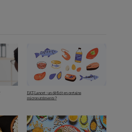
?
EAT-Lancet : un déficit en certains
micronutriments ?