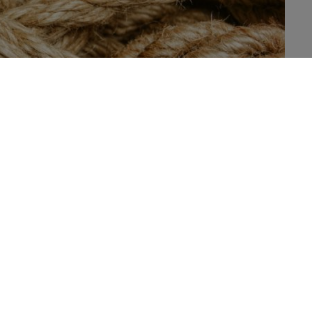
cider un mécanisme dans lequel sont impliqués le microbiote
ucose entre les repas. Ces résultats précisent le rôle du
mie. Ils permettront aussi de proposer de nouvelles
 se prémunir du diabète et de l’obésité.
L’effet protecteur des fibres fermentescibles est bien
connu expérimentalement: des animaux recevant une
alimentation riche en fibres grossissent moins et sont
moins enclins à développer un diabète que des animaux