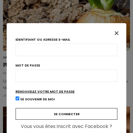
×
IDENTIFIANT OU ADRESSE E-MAIL
ARTICLES
Plus d’antioxydants avec le bio
MOT DE PASSE
NICOLAS GUGGENBÜHL
Une étude de plusieurs années montre, avec des oignons, que la production en
agriculture bio élève…
RENOUVELEZ VOTRE MOT DE PASSE
0
1
SE SOUVENIR DE MOI
Vous vous êtes inscrit avec Facebook ?