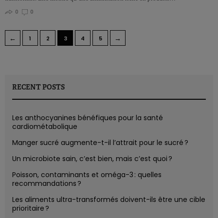
0
0
←
→
1
2
3
4
5
RECENT POSTS
Les anthocyanines bénéfiques pour la santé
cardiométabolique
Manger sucré augmente-t-il l’attrait pour le sucré ?
Un microbiote sain, c’est bien, mais c’est quoi ?
Poisson, contaminants et oméga-3 : quelles
recommandations ?
Les aliments ultra-transformés doivent-ils être une cible
prioritaire ?