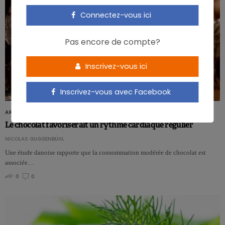
Connectez-vous ici
Pas encore de compte?
Inscrivez-vous ici
Inscrivez-vous avec Facebook
ARTICLES
Le chocolat favoriserait un rythme cardiaque régulier
NICOLAS GUGGENBÜHL
Une étude danoise rapporte que la consommation modérée de chocolat est
associée…
0
0