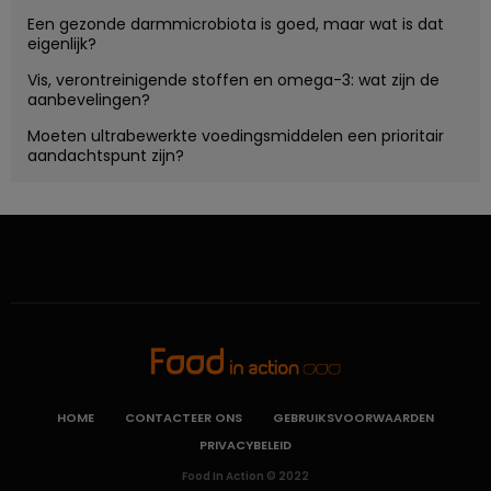
Een gezonde darmmicrobiota is goed, maar wat is dat
eigenlijk?
Vis, verontreinigende stoffen en omega-3: wat zijn de
aanbevelingen?
Moeten ultrabewerkte voedingsmiddelen een prioritair
aandachtspunt zijn?
HOME
CONTACTEER ONS
GEBRUIKSVOORWAARDEN
PRIVACYBELEID
Food In Action © 2022