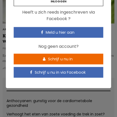
Heeft u zich reeds ingeschreven via
Facebook ?
ARTIKELS
Meld u hier aan
Kunnen flavonoïden in selderij en artisjok pancreaskanker
voorkomen?
Nog geen account?
PIERRE PÉROCHON
Een regelmatige – en zelfs overvloedige – consumptie van selderij, artisjokken
Schrijf u nu in
en bepaalde kruiden zoals oregano zou het risico op pancreaskanker…
0
0
Schrijf u nu in via Facebook
RECENT POSTS
Anthocyanen: gunstig voor de cardiometabole
gezondheid
Verhoogt het eten van zoete voeding de trek in zoet?