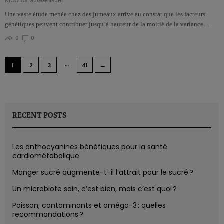
NICOLAS GUGGENBÜHL
Une vaste étude menée chez des jumeaux arrive au constat que les facteurs
génétiques peuvent contribuer jusqu’à hauteur de la moitié de la variance…
0
0
…
→
1
2
3
41
RECENT POSTS
Les anthocyanines bénéfiques pour la santé
cardiométabolique
Manger sucré augmente-t-il l’attrait pour le sucré ?
Un microbiote sain, c’est bien, mais c’est quoi ?
Poisson, contaminants et oméga-3 : quelles
recommandations ?