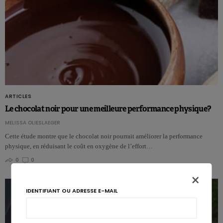
ARTICLES
Le chocolat noir pour une meilleure performance physique?
MELISSA OLIESLAEGER
Cette étude montre que le chocolat noir pourrait améliorer la performance
physique, en réduisant le coût en oxygène de l’effort…
0
0
×
IDENTIFIANT OU ADRESSE E-MAIL