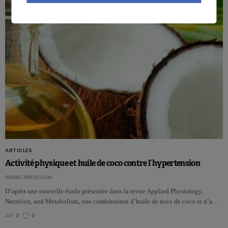
ARTICLES
Activité physique et huile de coco contre l’hypertension
PIERRE PÉROCHON
D’après une nouvelle étude présentée dans la revue Applied Physiology,
Nutrition, and Metabolism, une combinaison d’huile de noix de coco et d’a…
0
0