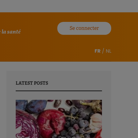
Se connecter
 la santé
FR
/
NL
LATEST POSTS