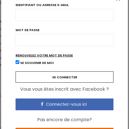
plus nombreux à être membres d’un club sportif
(64 %)
IDENTIFIANT OU ADRESSE E-MAIL
iveau d’instruction s’avère aussi associé à l’activité physique
les enfants et les jeunes issus de familles dont les parents ont
MOT DE PASSE
enne plus d’activité physique d’intensité modérée à soutenue et
que les enfants et les jeunes qui grandissent dans des familles
struction. Cela s’explique probablement par le fait que les parents
RENOUVELEZ VOTRE MOT DE PASSE
ent de plus de ressources pour inscrire leur enfant dans un club
SE SOUVENIR DE MOI
ment plus conscients des bénéfices de l’activité physique pour la
Vous vous êtes inscrit avec Facebook ?
e sur la pression sanguine des ados ?
Connectez-vous ici
 assise
Pas encore de compte?
risation des modes de vie : le temps d’écran et le temps passé