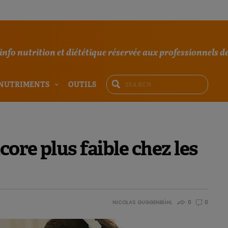
'info nutrition et diététique réservée aux professionnels de
NUTRIMENTS
OUTILS
core plus faible chez les
NICOLAS GUGGENBÜHL
0
0