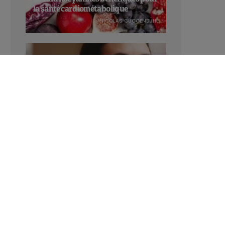
la santé cardiométabolique
NICOLAS GUGGENBÜHL
Manger sucré augmente-t-il l’attrait
pour le sucré ?
LAVINIA SINCOVITS