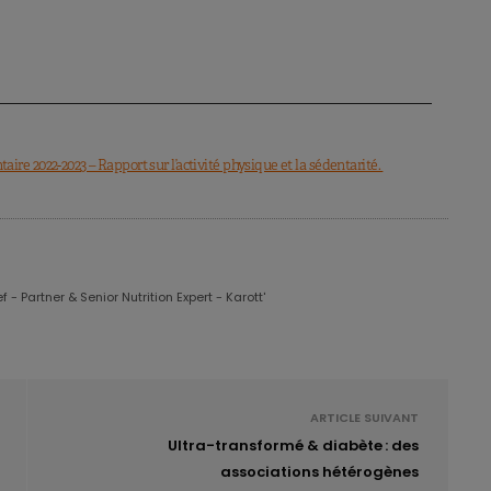
e 2022-2023 – Rapport sur l’activité physique et la sédentarité.
 - Partner & Senior Nutrition Expert - Karott'
ARTICLE SUIVANT
Ultra-transformé & diabète : des
associations hétérogènes