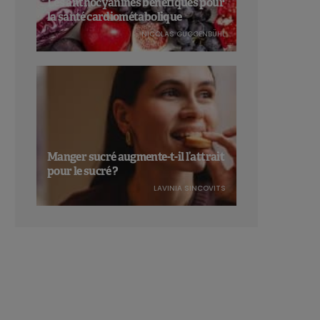
Les anthocyanines bénéfiques pour
la santé cardiométabolique
NICOLAS GUGGENBÜHL
Manger sucré augmente-t-il l’attrait
pour le sucré ?
LAVINIA SINCOVITS