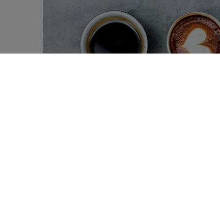
Mystérieux café… La plus large in
0
consommation de café révèle une « 
SHARES
métabolites qui y sont associés.
C’est l’une des boissons les plus co
boisson dont les effets sur la santé 