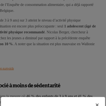
 de l’Enquête de consommation alimentaire, qui a déjà rapporté
n Belgique.
e 3 à 9 ans) sur 3 atteint le niveau d’activité physique
ituation est encore plus préoccupante : seul
1 adolescent (âgé de
’activité physique recommandé
. Nicolas Berger, chercheur à
chez les jeunes a diminué par rapport à la précédente enquête
ron 10 %
. A noter que la situation est plus mauvaise en Wallonie
en surpoids
ocié à moins de sédentarité
 dans la mesure où
46 % des enfants de 3 à 9 ans et 41 % des
 à pied, à vélo ou en trottinette
(non-électrique). Par ailleurs,
×