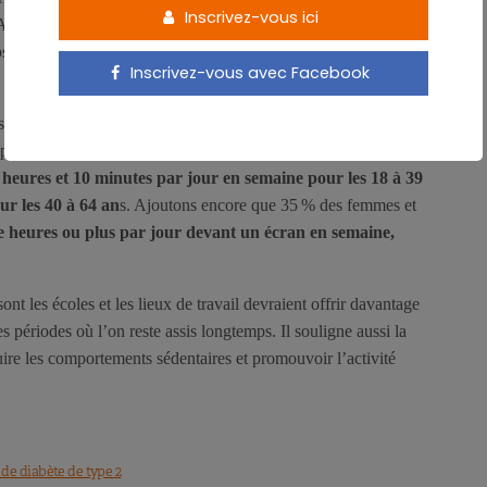
Inscrivez-vous ici
. Ainsi, les enfants de 3 à 9 ans passent en moyenne
5 heures et 15
ps d’écran compris. Les jeunes de 10 à 17 ans ont quasiment
8
Inscrivez-vous avec Facebook
se chez les jeunes, les plus âgés sont loin d’être dans les clous,
uis l’enquête précédente. Le temps passé assis reste ainsi
 heures et 10 minutes par jour en semaine pour les 18 à 39
ur les 40 à 64 an
s. Ajoutons encore que 35 % des femmes et
e heures ou plus par jour devant un écran en semaine,
ont les écoles et les lieux de travail devraient offrir davantage
 périodes où l’on reste assis longtemps. Il souligne aussi la
uire les comportements sédentaires et promouvoir l’activité
 de diabète de type 2