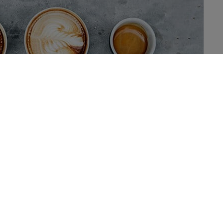
vestigation du microbiome humain en rapport avec la
signature » microbienne spécifique, et identifie des
nsommées au monde, après l’eau et le thé. C’est aussi une
sont étudiés depuis longtemps, avec des discours qui ont