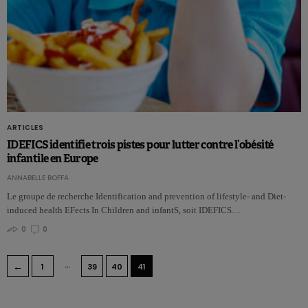
ARTICLES
IDEFICS identifie trois pistes pour lutter contre l’obésité
infantile en Europe
ANNABELLE BOFFA
Le groupe de recherche Identification and prevention of lifestyle- and Diet-
induced health EFects In Children and infantS, soit IDEFICS…
0
0
…
←
1
39
40
41