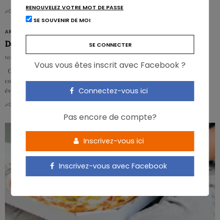
RENOUVELEZ VOTRE MOT DE PASSE
0
0
SE SOUVENIR DE MOI
ARTICLES
Des aliments toujours plus sains à Nutrevent
NICOLAS ROUSSEAU
Vous vous êtes inscrit avec Facebook ?
Cet événement biennal réunit des chercheurs académiques en vue de
collaborations de développement et des industriels à l’affût des dernières
Connectez-vous ici
évolutio…
0
0
Pas encore de compte?
Inscrivez-vous ici
Inscrivez-vous avec Facebook