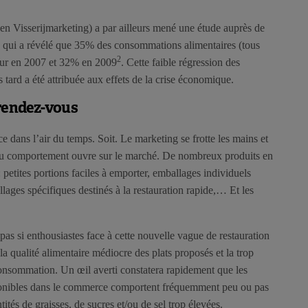
Visserijmarketing) a par ailleurs mené une étude auprès de
, qui a révélé que 35% des consommations alimentaires (tous
2
ieur en 2007 et 32% en 2009
. Cette faible régression des
tard a été attribuée aux effets de la crise économique.
 rendez-vous
 dans l’air du temps. Soit. Le marketing se frotte les mains et
au comportement ouvre sur le marché. De nombreux produits en
 petites portions faciles à emporter, emballages individuels
lages spécifiques destinés à la restauration rapide,… Et les
 pas si enthousiastes face à cette nouvelle vague de restauration
la qualité alimentaire médiocre des plats proposés et la trop
consommation. Un œil averti constatera rapidement que les
sponibles dans le commerce comportent fréquemment peu ou pas
tés de graisses, de sucres et/ou de sel trop élevées.