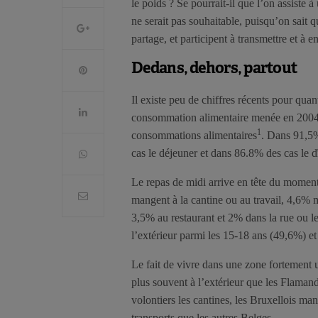
le poids ? Se pourrait-il que l’on assiste à
ne serait pas souhaitable, puisqu’on sait
partage, et participent à transmettre et à e
Dedans, dehors, partout
Il existe peu de chiffres récents pour quan
consommation alimentaire menée en 2004 e
1
consommations alimentaires
. Dans 91,5%
cas le déjeuner et dans 86.8% des cas le d
Le repas de midi arrive en tête du moment 
mangent à la cantine ou au travail, 4,6% 
3,5% au restaurant et 2% dans la rue ou le
l’extérieur parmi les 15-18 ans (49,6%) et
Le fait de vivre dans une zone fortement 
plus souvent à l’extérieur que les Flamand
volontiers les cantines, les Bruxellois man
transports que les autres Belges.