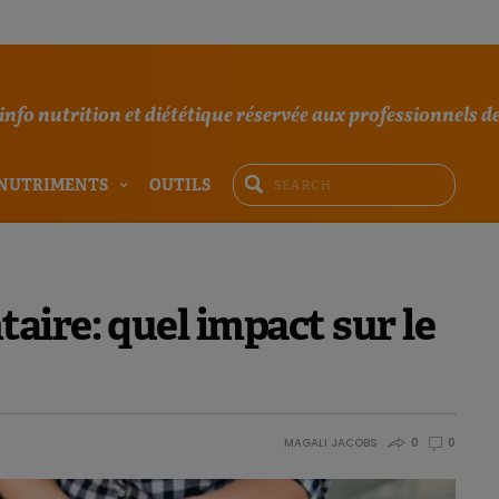
'info nutrition et diététique réservée aux professionnels de
NUTRIMENTS
OUTILS
ire: quel impact sur le
MAGALI JACOBS
0
0