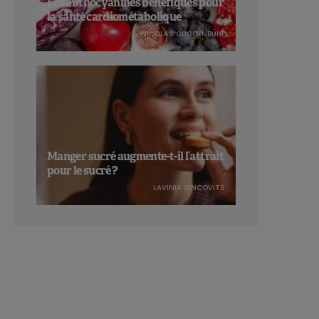
Les anthocyanines bénéfiques pour
la santé cardiométabolique
NICOLAS GUGGENBÜHL
Manger sucré augmente-t-il l’attrait
pour le sucré ?
LAVINIA SINCOVITS