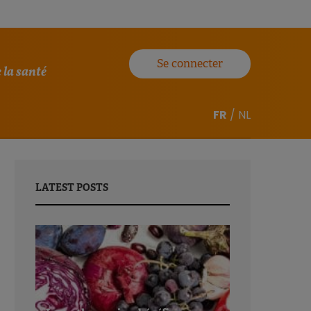
Se connecter
 la santé
FR
/
NL
LATEST POSTS