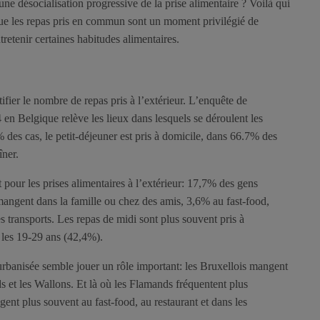
 une désocialisation progressive de la prise alimentaire ? Voilà qui
 que les repas pris en commun sont un moment privilégié de
ntretenir certaines habitudes alimentaires.
tifier le nombre de repas pris à l’extérieur. L’enquête de
n Belgique relève les lieux dans lesquels se déroulent les
 des cas, le petit-déjeuner est pris à domicile, dans 66.7% des
îner.
pour les prises alimentaires à l’extérieur: 17,7% des gens
mangent dans la famille ou chez des amis, 3,6% au fast-food,
s transports. Les repas de midi sont plus souvent pris à
 les 19-29 ans (42,4%).
urbanisée semble jouer un rôle important: les Bruxellois mangent
s et les Wallons. Et là où les Flamands fréquentent plus
gent plus souvent au fast-food, au restaurant et dans les