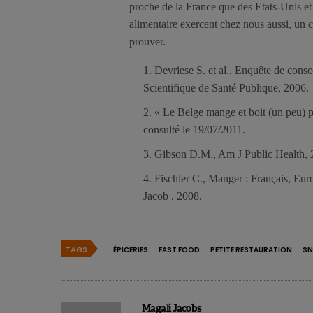
proche de la France que des Etats-Unis et i
alimentaire exercent chez nous aussi, un c
prouver.
Devriese S. et al., Enquête de cons
Scientifique de Santé Publique, 2006.
« Le Belge mange et boit (un peu) 
consulté le 19/07/2011.
Gibson D.M., Am J Public Health, 2
Fischler C., Manger : Français, Euro
Jacob , 2008.
TAGS
ÉPICERIES
FAST FOOD
PETITE RESTAURATION
SN
Magali Jacobs