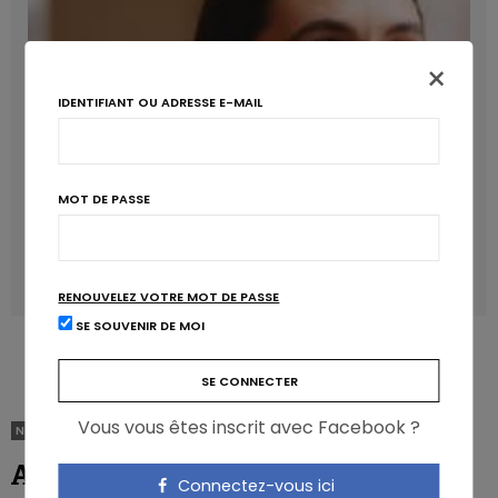
×
IDENTIFIANT OU ADRESSE E-MAIL
MOT DE PASSE
Manger sucré augmente-t-il l’attrait pour le sucré ?
LAVINIA SINCOVITS
RENOUVELEZ VOTRE MOT DE PASSE
SE SOUVENIR DE MOI
Vous vous êtes inscrit avec Facebook ?
NON CLASSIFIÉ(E)
Almaar gezondere voedingsproducten
Connectez-vous ici