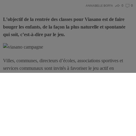
ANNABELLE BOFFA
0
0
L’objectif de la rentrée des classes pour Viasano est de faire
bouger les enfants, de la façon la plus naturelle et spontanée
qui soit, c’est-à-dire par le jeu.
Villes, communes, directeurs d’écoles, associations sportives et
services communaux sont invités à favoriser le jeu actif en
participant à cette nouvelle campagne de promotion de l’activité
physique auprès des enfants. Viasano, qui s’attache particulièrement
à la prévention de l’obésité chez les jeunes, a développé une série
d’outils destinés aux chefs de projets mis à contribution dans les
villes et communes participantes. Des idées et conseils originaux et
créatifs, voire récréatifs se déclinent dans des livrets de jeux, des
fiches d’actions et de mobilisations, des posters et des dépliants.
La campagne «Jouer, c’est déjà bouger» s’articule autour du