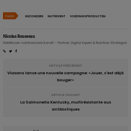
TAGS
GEZONDERE
NUTREVENT
VOEDINGSPRODUCTEN
Nicolas Rousseau
Diététicien nutritionniste Karott' - Partner, Digital Expert & Nutrition Strategist
ARTICLE PRÉCÉDENT
Viasano lance une nouvelle campagne: «Jouer, c'est déjà
bouger»
ARTICLE SUIVANT
La Salmonella Kentucky, multirésistante aux
antibiotiques