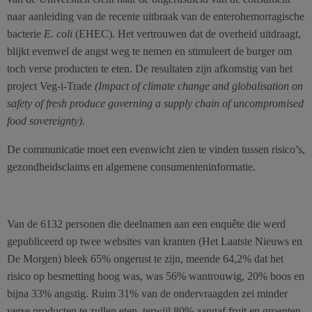
naar aanleiding van de recente uitbraak van de enterohemorragische
bacterie
E. coli
(EHEC). Het vertrouwen dat de overheid uitdraagt,
blijkt evenwel de angst weg te nemen en stimuleert de burger om
toch verse producten te eten. De resultaten zijn afkomstig van het
project Veg-i-Trade
(Impact of climate change and globalisation on
safety of fresh produce governing a supply chain of uncompromised
food sovereignty)
.
De communicatie moet een evenwicht zien te vinden tussen risico’s,
gezondheidsclaims en algemene consumenteninformatie.
Van de 6132 personen die deelnamen aan een enquête die werd
gepubliceerd op twee websites van kranten (Het Laatste Nieuws en
De Morgen) bleek 65% ongerust te zijn, meende 64,2% dat het
risico op besmetting hoog was, was 56% wantrouwig, 20% boos en
bijna 33% angstig. Ruim 31% van de ondervraagden zei minder
verse producten te zullen eten, terwijl 80% aangaf fruit en groenten