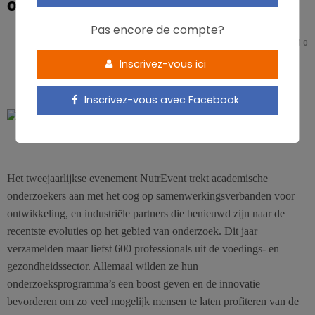
op NutrEvent
Pas encore de compte?
NICOLAS ROUSSEAU
0
0
Inscrivez-vous ici
Inscrivez-vous avec Facebook
Het tweejaarlijkse evenement NutrEvent trekt academische
onderzoekers aan met het oog op samenwerkingsverbanden voor
ontwikkeling, en industriële partners die benieuwd zijn naar de
recentste evoluties op het gebied van onderzoek. Dit jaar
verzamelden maar liefst 600 professionals uit de voedings- en
gezondheidssector. Allemaal wilden ze hun
onderzoeksprogramma’s een boost geven en de innovatie
bevorderen om zo veel mogelijk mensen te laten profiteren van de