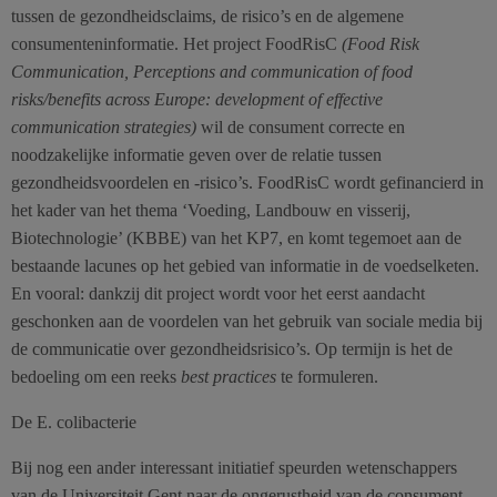
tussen de gezondheidsclaims, de risico’s en de algemene
consumenteninformatie. Het project FoodRisC
(Food Risk
Communication, Perceptions and communication of food
risks/benefits across Europe: development of effective
communication strategies)
wil de consument correcte en
noodzakelijke informatie geven over de relatie tussen
gezondheidsvoordelen en -risico’s. FoodRisC wordt gefinancierd in
het kader van het thema ‘Voeding, Landbouw en visserij,
Biotechnologie’ (KBBE) van het KP7, en komt tegemoet aan de
bestaande lacunes op het gebied van informatie in de voedselketen.
En vooral: dankzij dit project wordt voor het eerst aandacht
geschonken aan de voordelen van het gebruik van sociale media bij
de communicatie over gezondheidsrisico’s. Op termijn is het de
bedoeling om een reeks
best practices
te formuleren.
De E. colibacterie
Bij nog een ander interessant initiatief speurden wetenschappers
van de Universiteit Gent naar de ongerustheid van de consument