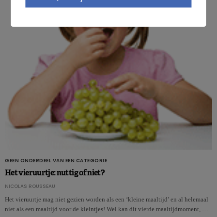
GEEN ONDERDEEL VAN EEN CATEGORIE
Het vieruurtje: nuttig of niet?
NICOLAS ROUSSEAU
Het vieruurtje mag niet gezien worden als een ‘kleine maaltijd’ en al helemaal
niet als een maaltijd voor de kleintjes! Wel kan dit vierde maaltijdmoment, …