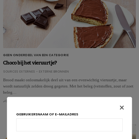
GEEN ONDERDEEL VAN EEN CATEGORIE
Choco bij het vieruurtje?
SOURCES EXTERNES - EXTERNE BRONNEN
Brood maakt onlosmakelijk deel uit van een evenwichtig vieruurtje, maar
wordt natuurlijk zelden droog gegeten. Met het beleg (vetstoffen, zout of zoet
beleg…
0
0
×
GEBRUIKERSNAAM OF E-MAILADRES