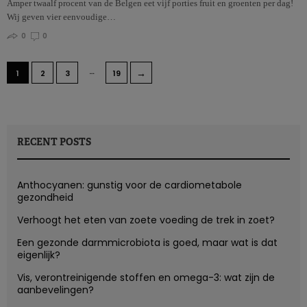
Amper twaalf procent van de Belgen eet vijf porties fruit en groenten per dag!
Wij geven vier eenvoudige…
0
0
…
→
1
2
3
19
RECENT POSTS
Anthocyanen: gunstig voor de cardiometabole
gezondheid
Verhoogt het eten van zoete voeding de trek in zoet?
Een gezonde darmmicrobiota is goed, maar wat is dat
eigenlijk?
Vis, verontreinigende stoffen en omega-3: wat zijn de
aanbevelingen?