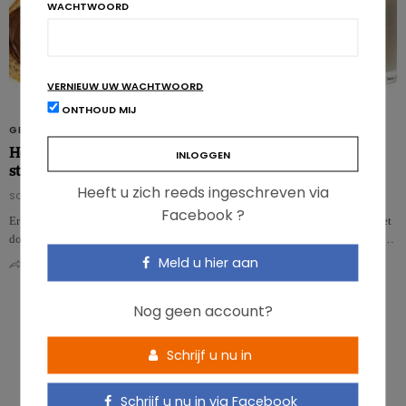
WACHTWOORD
VERNIEUW UW WACHTWOORD
ONTHOUD MIJ
GEEN ONDERDEEL VAN EEN CATEGORIE
Help uw patiënten een evenwichtig vieruurtje samen te
stellen!
Heeft u zich reeds ingeschreven via
SOURCES EXTERNES - EXTERNE BRONNEN
Facebook ?
Er bestaan geen vaste richtlijnen voor de samenstelling van het vieruurtje. Het
doel van deze maaltijd is te helpen de voedingsbehoeften te dekken, en kan …
Meld u hier aan
0
0
Nog geen account?
Schrijf u nu in
Schrijf u nu in via Facebook