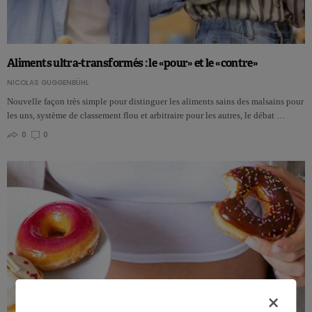
Aliments ultra-transformés : le «pour» et le «contre»
NICOLAS GUGGENBÜHL
Nouvelle façon très simple pour distinguer les aliments sains des malsains pour
les uns, système de classement flou et arbitraire pour les autres, le débat …
0
0
×