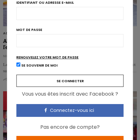
IDENTIFIANT OU ADRESSE E-MAIL
MOT DE PASSE
ACTUS SCIENTIFIQUES
Aliments ultra-transformés chez la maman, obésité chez
l’enfant?
NICOLAS GUGGENBÜHL
RENOUVELEZ VOTRE MOT DE PASSE
La consommation d’aliments ultra-transformés par la maman a-t-elle un impact
SE SOUVENIR DE MOI
sur le risque de développement de l’obésité chez l’enfant ? C’est une piste, à …
0
0
Vous vous êtes inscrit avec Facebook ?
Connectez-vous ici
Pas encore de compte?