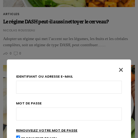
ARTICLES
Le régime DASH peut-il aussi nettoyer le cerveau?
NICOLAS ROUSSEAU
Adopter un régime qui met l’accent sur les légumes, les fruits et les céréales
complètes, soit un régime de type DASH, peut contribuer……
0
0
×
IDENTIFIANT OU ADRESSE E-MAIL
MOT DE PASSE
RENOUVELEZ VOTRE MOT DE PASSE