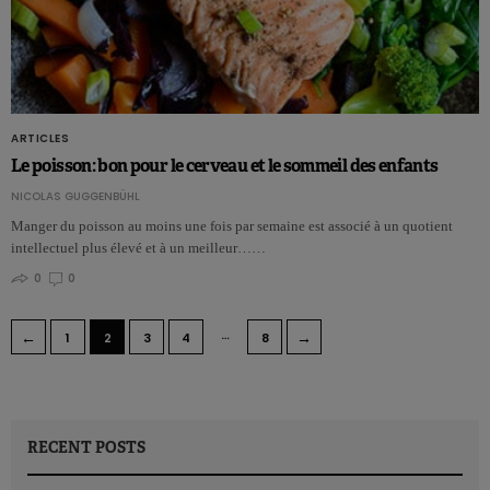
ARTICLES
Le poisson: bon pour le cerveau et le sommeil des enfants
NICOLAS GUGGENBÜHL
Manger du poisson au moins une fois par semaine est associé à un quotient
intellectuel plus élevé et à un meilleur……
0
0
…
←
→
1
2
3
4
8
RECENT POSTS