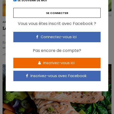
SE SOUVENIR DE MOI
ARTICLES
Vous vous êtes inscrit avec Facebook ?
Le régime MIND, bon pour le cerveau après un AVC
NICOLAS GUGGENBÜHL
Connectez-vous ici
Entre l’alimentation méditerranéenne et le régime DASH, le régime MIND
semble capable de ralentir le déclin……
Pas encore de compte?
0
0
Inscrivez-vous ici
Inscrivez-vous avec Facebook