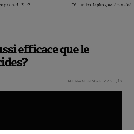
 à propos du Zinc?
Dénutrition : la plus grave des maladie
ssi efficace que le
cides?
MELISSA OLIESLAEGER
0
0