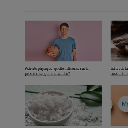
Activité physique : quelle influence sur la
L’effet de l
pression sanguine des ados ?
sous-estimé