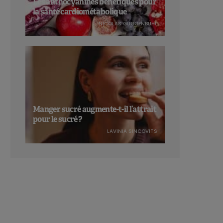
Les anthocyanines bénéfiques pour
la santé cardiométabolique
NICOLAS GUGGENBÜHL
Manger sucré augmente-t-il l’attrait
pour le sucré ?
LAVINIA SINCOVITS