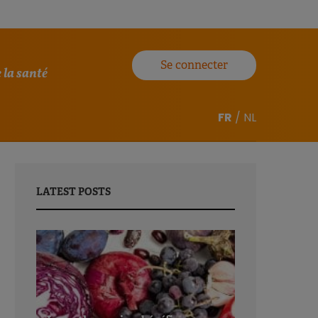
Se connecter
 la santé
FR
/
NL
LATEST POSTS