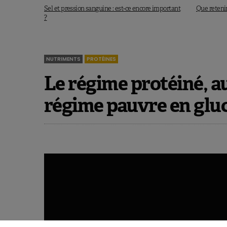
Sel et pression sanguine : est-ce encore important
Que retenir
?
NUTRIMENTS
PROTÉINES
Le régime protéiné, au
régime pauvre en glu