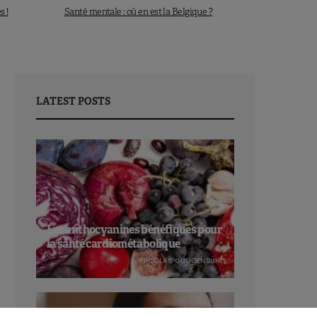
s !
Santé mentale : où en est la Belgique ?
LATEST POSTS
Les anthocyanines bénéfiques pour
la santé cardiométabolique
NICOLAS GUGGENBÜHL