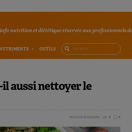
'info nutrition et diététique réservée aux professionnels de
NUTRIMENTS
OUTILS
l aussi nettoyer le
NICOLAS ROUSSEAU
0
0