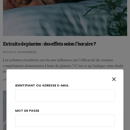
Extraits de plantes : des effets selon l’horaire ?
NICOLAS GUGGENBÜHL
Les rythmes circadiens ont-ils une influence sur l’efficacité de certains
compléments alimentaires à base de plantes ? C’est ce qu’indique cette étude
évalu…
×
0
0
IDENTIFIANT OU ADRESSE E-MAIL
MOT DE PASSE