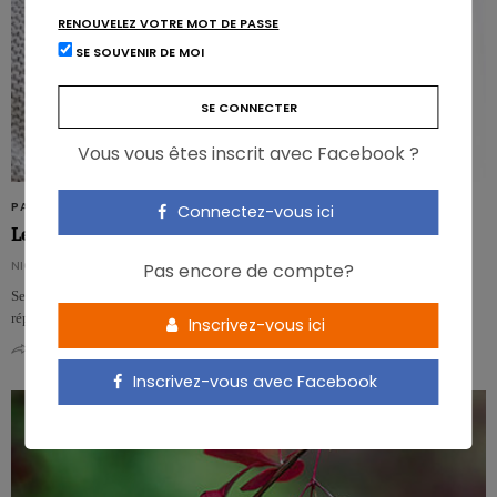
RENOUVELEZ VOTRE MOT DE PASSE
SE SOUVENIR DE MOI
Vous vous êtes inscrit avec Facebook ?
PATHOLOGIES
Connectez-vous ici
Le froid aiderait à lutter contre le diabète
NICOLAS GUGGENBÜHL
Pas encore de compte?
Selon les recherches d’une équipe de l’Université de Maastricht, l’exposition
répétée au froid pourrait constituer une stratégie alternative pour le traitem…
Inscrivez-vous ici
0
0
Inscrivez-vous avec Facebook