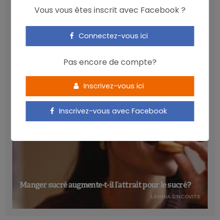
plus faibles. Elle préconise donc des études
Vous vous êtes inscrit avec Facebook ?
complémentaires pour identifier la dose minimale à laquelle
Les anthocyanines bénéfiques pour la santé
des effets pharmacologiques peuvent survenir, tout en
Connectez-vous ici
cardiométabolique
estimant que la sécurité d’emploi des compléments
NICOLAS GUGGENBÜHL
alimentaire ne peut être à ce jour garantie.
Pas encore de compte?
Concrètement, l’ANSES recommande
d’éviter la
complément alimentaire à base de berbérine chez
:
Inscrivez-vous ici
les
enfants
et
adolescents
;
Inscrivez-vous avec Facebook
les
femmes enceintes et allaitantes
;
certaines populations à risque (diabétiques, personnes
souffrant de troubles hépatiques ou cardiaques)
Elle ajoute, à l’attention des professionnels de la santé, que
Manger sucré augmente-t-il l’attrait pour le sucré ?
l’efficacité de certains traitements peut être compromise
en raison de la capacité de la berbérine à interagir avec de
LAVINIA SINCOVITS
nombreux médicaments.