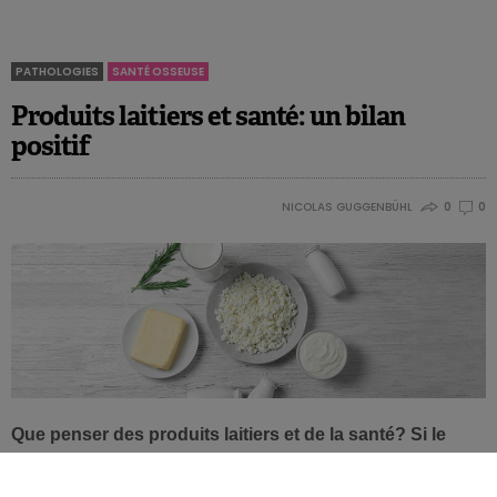
PATHOLOGIES
SANTÉ OSSEUSE
Produits laitiers et santé: un bilan
positif
NICOLAS GUGGENBÜHL
0
0
Que penser des produits laitiers et de la santé? Si le
sujet divise, c’est un bilan positif que le Prof Givens
(
University of Reading
) a dressé à l’occasion du dernier