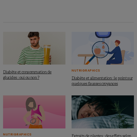
À lire aussi:
Nouveaux prébiotiques:
des effets santé avec moins de gaz
ANSES. Sainsine n° 2018-SA-0095-Berbérine.
NUTRIGRAPHICS
Diabète et consommation de
glucides : oui ou non ?
Diabète et alimentation : le point sur
quelques fausses croyances
NUTRIGRAPHICS
Extraits de plantes : des effets selon