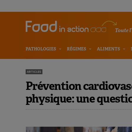
Toute l
PATHOLOGIES
RÉGIMES
ALIMENTS
ARTICLES
Prévention cardiovasc
physique: une questio