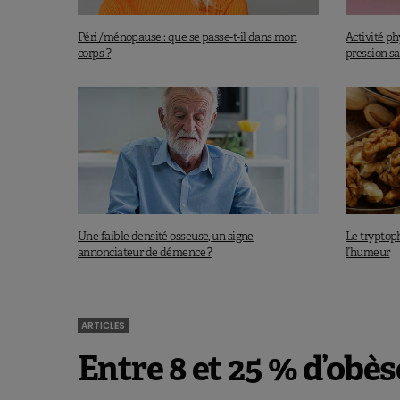
Péri /ménopause : que se passe-t-il dans mon
Activité ph
corps ?
pression s
Une faible densité osseuse, un signe
Le tryptoph
annonciateur de démence ?
l’humeur
ARTICLES
Entre 8 et 25 % d’obè