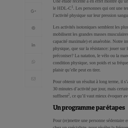
Une étude récente a en effet montré qu’une
1
le HDL-C
. Les personnes qui ont une ten
l’activité physique sur leur pression sangu
Les activités isotoniques semblent les plus
mobilisent les grandes masses musculaire
capacité maximale) et anaérobie. Notre int
physique, que sur la résistance: jouer sur 
préconiser? La natation, le vélo ou la mar
condition physique, son poids et sa fréque
plaisir qu’elle peut en tirer.
Pour obtenir un résultat à long terme, il s
30 minutes d’activité par jour, mais certa
2
suffisent
, ce qu’il vaut mieux évoquer a
Un programme par étapes
Pour (re)mettre une personne sédentaire en 
chez un spécialiste, pour révéler la fréque