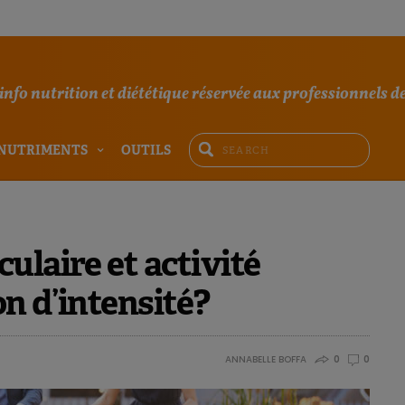
'info nutrition et diététique réservée aux professionnels de
NUTRIMENTS
OUTILS
ulaire et activité
n d’intensité?
ANNABELLE BOFFA
0
0