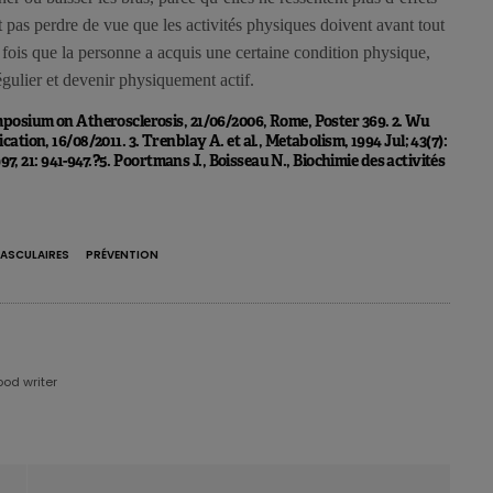
aut pas perdre de vue que les activités physiques doivent avant tout
e fois que la personne a acquis une certaine condition physique,
égulier et devenir physiquement actif.
ymposium on Atherosclerosis, 21/06/2006, Rome, Poster 369. 2. Wu
cation, 16/08/2011. 3. Trenblay A. et al., Metabolism, 1994 Jul; 43(7):
 1997, 21: 941-947.?5. Poortmans J., Boisseau N., Biochimie des activités
ASCULAIRES
PRÉVENTION
ood writer