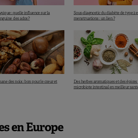
ysique : quelle influence sur la
Sous-diagnostic du diabète de type 2 e
anguine des ados ?
menstruations : un lien ?
ane des noix : bon pour le cœur et
Des herbes aromatiques et des épices
microbiote intestinal en meilleur sant
ses en Europe