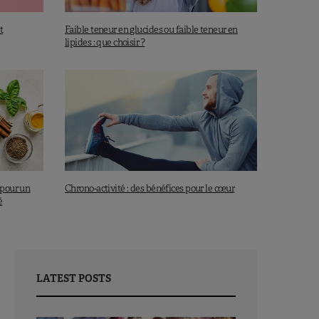
t
Faible teneur en glucides ou faible teneur en
lipides : que choisir ?
 pour un
Chrono-activité : des bénéfices pour le cœur
é
LATEST POSTS