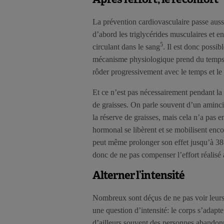
La prévention cardiovasculaire passe aussi
d’abord les triglycérides musculaires et ens
5
circulant dans le sang
. Il est donc possi
mécanisme physiologique prend du temps. L
rôder progressivement avec le temps et le
Et ce n’est pas nécessairement pendant la
de graisses. On parle souvent d’un aminc
la réserve de graisses, mais cela n’a pas 
hormonal se libèrent et se mobilisent encor
peut même prolonger son effet jusqu’à 38 
donc de ne pas compenser l’effort réalisé 
Alterner l’intensité
Nombreux sont déçus de ne pas voir leurs g
une question d’intensité: le corps s’adapt
d’ailleurs souvent des personnes abandonne