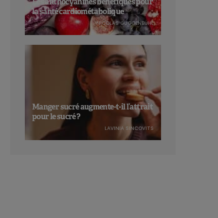
Les anthocyanines bénéfiques pour
la santé cardiométabolique
NICOLAS GUGGENBÜHL
Manger sucré augmente-t-il l’attrait
pour le sucré ?
LAVINIA SINCOVITS