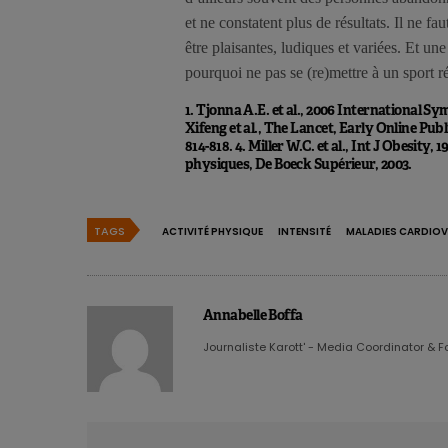
et ne constatent plus de résultats. Il ne f
être plaisantes, ludiques et variées. Et un
pourquoi ne pas se (re)mettre à un sport r
1. Tjonna A.E. et al., 2006 International S
Xifeng et al., The Lancet, Early Online Publi
814-818. 4. Miller W.C. et al., Int J Obesity,
physiques, De Boeck Supérieur, 2003.
TAGS
ACTIVITÉ PHYSIQUE
INTENSITÉ
MALADIES CARDIOV
Annabelle Boffa
Journaliste Karott' - Media Coordinator & F