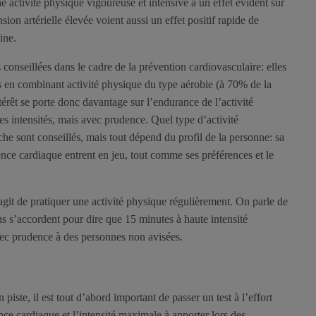
 activité physique vigoureuse et intensive a un effet évident sur
sion artérielle élevée voient aussi un effet positif rapide de
ine.
 conseillées dans le cadre de la prévention cardiovasculaire: elles
s en combinant activité physique du type aérobie (à 70% de la
érêt se porte donc davantage sur l’endurance de l’activité
les intensités, mais avec prudence. Quel type d’activité
che sont conseillés, mais tout dépend du profil de la personne: sa
nce cardiaque entrent en jeu, tout comme ses préférences et le
’agit de pratiquer une activité physique régulièrement. On parle de
ins s’accordent pour dire que 15 minutes à haute intensité
vec prudence à des personnes non avisées.
piste, il est tout d’abord important de passer un test à l’effort
nce cardiaque et l’intensité maximale à apporter lors des