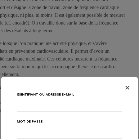
 sport et désigne la zone de travail, zone de fréquence cardiaque
 physique, ni plus, ni moins. Il est également possible de mesurer
(cf. encadré). On travaille donc sur la base de la fréquence
er des résultats à long terme.
e lorsque l’on pratique une activité physique, et s’avère
ltats en prévention cardiovasculaire. Il permet d’avoir un
ité cardiaque maximale. Ces ceintures mesurent la fréquence
ement sur la montre qui les accompagne. Il existe des cardio-
uellement.
×
ur avec une période de préparation, qui peut s’étendre de 4 à 5
IDENTIFIANT OU ADRESSE E-MAIL
des exercices physiques par intervalles: après 10 minutes
 l’effort pendant 3 minutes, puis on diminue l’intensité durant 3
intensité entrecoupés, l’interval training a déjà montré
, sur la diminution des lipides sanguins et également récemment
MOT DE PASSE