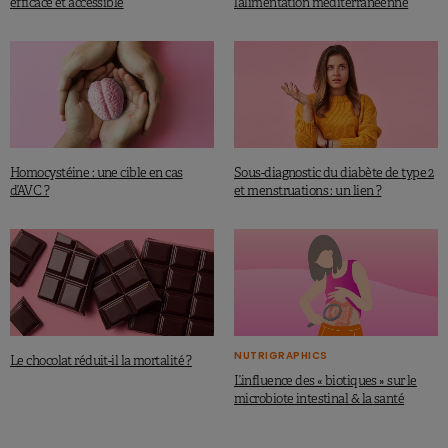
efficace et accessible
l’alimentation méditerranéenne
personnes présentant un risque accru de maladies
cardiovasculaires.
Lire aussi : Les probiotiques débouchent sur l’ère
postbiotique
Homocystéine : une cible en cas
Sous-diagnostic du diabète de type 2
d’AVC ?
et menstruations : un lien ?
Références :
Petersen K. S et al.,
The Journal of Nutrition
, Volume 152,
Issue 11, November 2022, Pages 2461–2470.
NUTRIGRAPHICS
Le chocolat réduit-il la mortalité ?
L’influence des « biotiques » sur le
microbiote intestinal & la santé