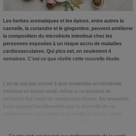
Les herbes aromatiques et les épices, entre autres la
cannelle, la coriandre et le gingembre, peuvent améliorer
la composition du microbiote intestinal chez les
personnes exposées à un risque accru de maladies
cardiovasculaires. Qui plus est, en seulement 4
semaines. C’est ce que révèle cette nouvelle étude.
L’on ne sait pas encore à quoi ressemble un microbiote
intestinal en bonne santé, même si ce domaine de
recherche fait l’objet de nombreuses études.
En revanche,
il est aujourd’hui démontré que la diversité de sa
composition est corrélée à un meilleur état de santé
général et que l’alimentation peut influer sur la qualité du
microbiote,
tout comme d’autres facteurs