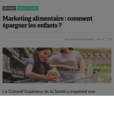
RÉGIMES
ENFANT & ADO
Marketing alimentaire : comment
épargner les enfants ?
NICOLAS GUGGENBÜHL
0
0
Le Conseil Supérieur de la Santé a organisé une
conférence intitulée « Vers une enfance exempte de
marketing alimentaire malsain ». Les orateurs
s’accordent sur la nécessité de créer un cadre