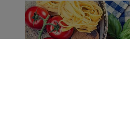
Les bénéfices cardiaques du régime mé
0
cardiovasculaire très élevé, ayant déjà
SHARES
conclusions mettent une nouvelle fois e
Le régime méditerranéen est caractérisé p
légumineuses (comme les pois, fèves et len
d’olive vs une faible consommation de gr