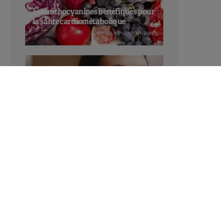
Les anthocyanines bénéfiques pour
la santé cardiométabolique
NICOLAS GUGGENBÜHL
Manger sucré augmente-t-il l’attrait
pour le sucré ?
LAVINIA SINCOVITS