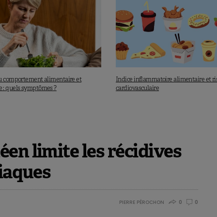
u comportement alimentaire et
Indice inflammatoire alimentaire et r
 : quels symptômes ?
cardiovasculaire
en limite les récidives
diaques
PIERRE PÉROCHON
0
0