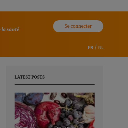
Se connecter
 la santé
FR
/
NL
LATEST POSTS