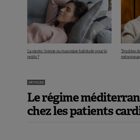
La sieste : bonne ou mauvaise habitude pour le
Troubles d
poids ?
ménopause
ARTICLES
Le régime méditerrané
chez les patients car