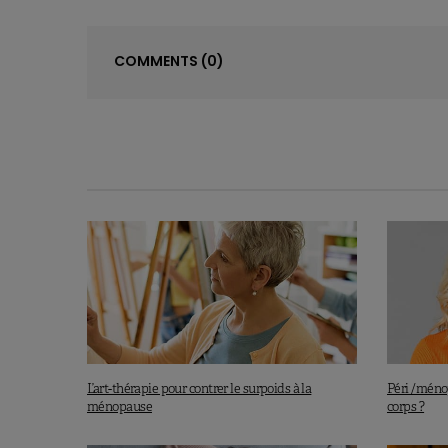
COMMENTS
(0)
L’art-thérapie pour contrer le surpoids à la
Péri /méno
ménopause
corps ?