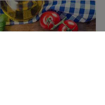
diterranéen valent pour les personnes à risque
 subi un infarctus ou un accident vasculaire cérébral. Ces
n garde contre le régime alimentaire de type occidental.
ar une consommation élevée de légumes, fruits, noix,
tilles), de céréales (principalement non raffinées), d’huile
aisses saturées. Il comprend également un apport modérément