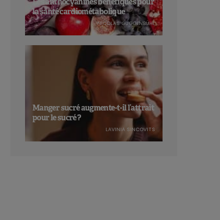
Les anthocyanines bénéfiques pour
la santé cardiométabolique
NICOLAS GUGGENBÜHL
Manger sucré augmente-t-il l’attrait
pour le sucré ?
LAVINIA SINCOVITS