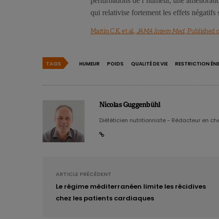
perturbations de l’humeur, une amélioratio
qui relativise fortement les effets négatifs
Martin C.K. et al.,
JAMA Intern Med
., Published 
TAGS
HUMEUR
POIDS
QUALITÉ DE VIE
RESTRICTION ÉN
Nicolas Guggenbühl
Diététicien nutritionniste - Rédacteur en chef
ARTICLE PRÉCÉDENT
Le régime méditerranéen limite les récidives
chez les patients cardiaques