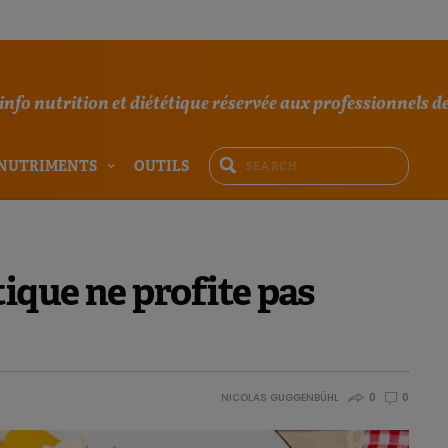
'info nutrition et diététique réservée aux professionnels de
NUTRIMENTS
OUTILS
tique ne profite pas
NICOLAS GUGGENBÜHL
0
0