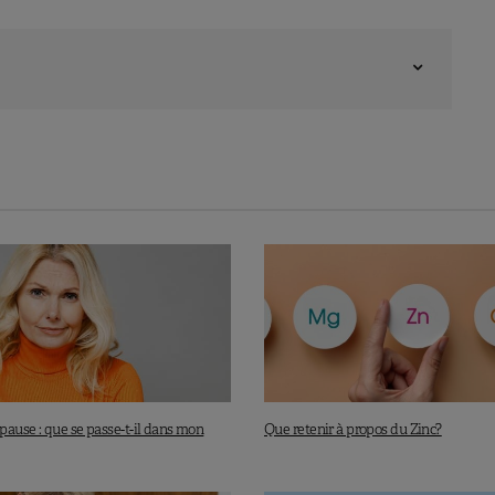
pause : que se passe-t-il dans mon
Que retenir à propos du Zinc?